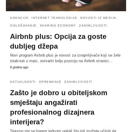
AGENCIJE
INTERNET TEHNOLOGIJE
NOVOSTI IZ MEDIJA
OGLAŠAVANJE
SHARING ECONOMY
ZANIMLJIVOSTI
Airbnb plus: Opcija za goste
dubljeg džepa
Novi program Airbnb plus je novost za iznajmljivače koji se žele
istaknuti u masi, ostvariti bolju poziciju na Airbnb stranici…
8 godina ago
AKTUALNOSTI
OPREMANJE
ZANIMLJIVOSTI
Zašto je dobro u obiteljskom
smještaju angažirati
profesionalnog dizajnera
interijera?
Sigurno ste se barem jednom upitali što još možete učiniti da