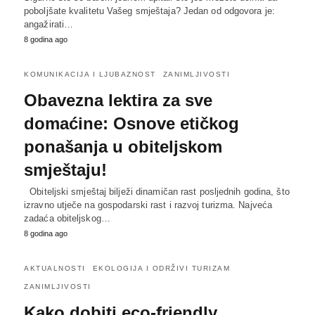
poboljšate kvalitetu Vašeg smještaja? Jedan od odgovora je:
angažirati…
8 godina ago
KOMUNIKACIJA I LJUBAZNOST
ZANIMLJIVOSTI
Obavezna lektira za sve
domaćine: Osnove etičkog
ponašanja u obiteljskom
smještaju!
Obiteljski smještaj bilježi dinamičan rast posljednih godina, što
izravno utječe na gospodarski rast i razvoj turizma. Najveća
zadaća obiteljskog…
8 godina ago
AKTUALNOSTI
EKOLOGIJA I ODRŽIVI TURIZAM
ZANIMLJIVOSTI
Kako dobiti eco-friendly