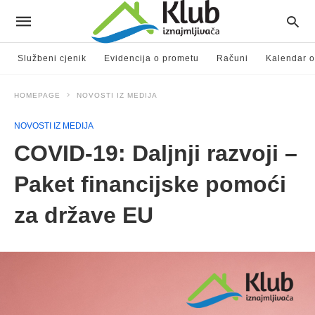
Službeni cjenik
Evidencija o prometu
Računi
Kalendar o
HOMEPAGE
NOVOSTI IZ MEDIJA
NOVOSTI IZ MEDIJA
COVID-19: Daljnji razvoji –
Paket financijske pomoći
za države EU