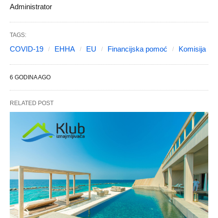
Administrator
TAGS:
COVID-19
EHHA
EU
Financijska pomoć
Komisija
6 GODINA AGO
RELATED POST