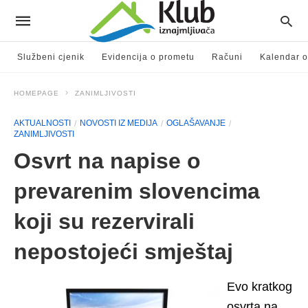
Službeni cjenik
Evidencija o prometu
Računi
Kalendar o
HOMEPAGE
ZANIMLJIVOSTI
AKTUALNOSTI
NOVOSTI IZ MEDIJA
OGLAŠAVANJE
ZANIMLJIVOSTI
Osvrt na napise o
prevarenim slovencima
koji su rezervirali
nepostojeći smještaj
Evo kratkog
osvrta na