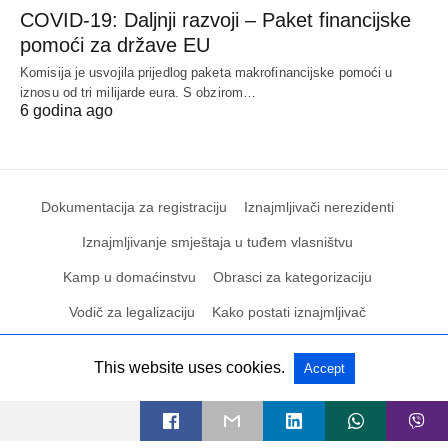
COVID-19: Daljnji razvoji – Paket financijske
pomoći za države EU
Komisija je usvojila prijedlog paketa makrofinancijske pomoći u
iznosu od tri milijarde eura. S obzirom…
6 godina ago
Dokumentacija za registraciju
Iznajmljivači nerezidenti
Iznajmljivanje smještaja u tuđem vlasništvu
Kamp u domaćinstvu
Obrasci za kategorizaciju
Vodič za legalizaciju
Kako postati iznajmljivač
This website uses cookies.
Accept
All Rights Reserved
View Non-AMP Version