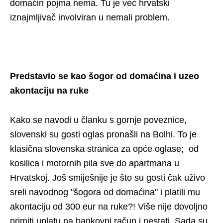
domaćin pojma nema. Tu je već hrvatski
iznajmljivač involviran u nemali problem.
Predstavio se kao šogor od domaćina i uzeo
akontaciju na ruke
Kako se navodi u članku s gornje poveznice,
slovenski su gosti oglas pronašli na Bolhi. To je
klasična slovenska stranica za opće oglase; od
kosilica i motornih pila sve do apartmana u
Hrvatskoj. Još smiješnije je što su gosti čak uživo
sreli navodnog "šogora od domaćina" i platili mu
akontaciju od 300 eur na ruke?! Više nije dovoljno
primiti uplatu na bankovni račun i nestati. Sada su