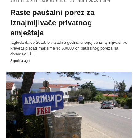
AKTUALNOSTI
RAD NA CRNO
ZAKONI I PRAVILNICI
Raste paušalni porez za
iznajmljivače privatnog
smještaja
Izgleda da će 2018. biti zadnja godina u kojoj će iznajmljivači po
krevetu plaćati maksimalno 300,00 kn paušalnog poreza na
dohodak. U…
8 godina ago