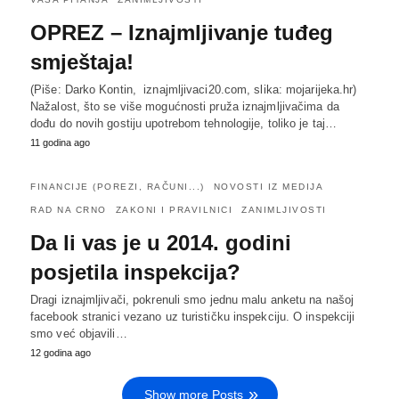
OPREZ – Iznajmljivanje tuđeg
smještaja!
(Piše: Darko Kontin, iznajmljivaci20.com, slika: mojarijeka.hr)
Nažalost, što se više mogućnosti pruža iznajmljivačima da
dođu do novih gostiju upotrebom tehnologije, toliko je taj…
11 godina ago
FINANCIJE (POREZI, RAČUNI...)
NOVOSTI IZ MEDIJA
RAD NA CRNO
ZAKONI I PRAVILNICI
ZANIMLJIVOSTI
Da li vas je u 2014. godini
posjetila inspekcija?
Dragi iznajmljivači, pokrenuli smo jednu malu anketu na našoj
facebook stranici vezano uz turističku inspekciju. O inspekciji
smo već objavili…
12 godina ago
Show more Posts