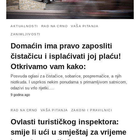
AKTUALNOSTI
RAD NA CRNO
VAŠA PITANJA
ZANIMLJIVOSTI
Domaćin ima pravo zaposliti
čistačicu i isplaćivati joj plaću!
Otkrivamo vam kako:
Posvuda oglasi za čistačice, sobarice, pospremačice, a njih
niotkuda. I usprkos nekim ponudama s primamljivom satnicom,
odazivi su vrlo rijetki.…
9 godina ago
RAD NA CRNO
VAŠA PITANJA
ZAKONI I PRAVILNICI
Ovlasti turističkog inspektora:
smije li ući u smještaj za vrijeme