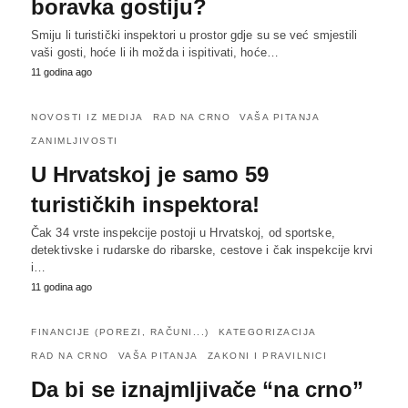
boravka gostiju?
Smiju li turistički inspektori u prostor gdje su se već smjestili
vaši gosti, hoće li ih možda i ispitivati, hoće…
11 godina ago
NOVOSTI IZ MEDIJA
RAD NA CRNO
VAŠA PITANJA
ZANIMLJIVOSTI
U Hrvatskoj je samo 59
turističkih inspektora!
Čak 34 vrste inspekcije postoji u Hrvatskoj, od sportske,
detektivske i rudarske do ribarske, cestove i čak inspekcije krvi
i…
11 godina ago
FINANCIJE (POREZI, RAČUNI...)
KATEGORIZACIJA
RAD NA CRNO
VAŠA PITANJA
ZAKONI I PRAVILNICI
Da bi se iznajmljivače “na crno”