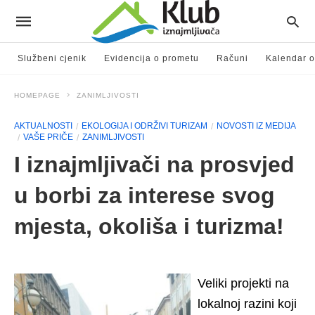
Službeni cjenik
Evidencija o prometu
Računi
Kalendar o
HOMEPAGE
ZANIMLJIVOSTI
AKTUALNOSTI
EKOLOGIJA I ODRŽIVI TURIZAM
NOVOSTI IZ MEDIJA
VAŠE PRIČE
ZANIMLJIVOSTI
I iznajmljivači na prosvjed
u borbi za interese svog
mjesta, okoliša i turizma!
Veliki projekti na
lokalnoj razini koji