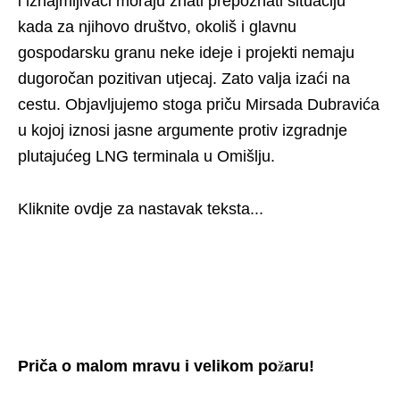
i iznajmljivači moraju znati prepoznati situaciju
kada za njihovo društvo, okoliš i glavnu
gospodarsku granu neke ideje i projekti nemaju
dugoročan pozitivan utjecaj. Zato valja izaći na
cestu. Objavljujemo stoga priču Mirsada Dubravića
u kojoj iznosi jasne argumente protiv izgradnje
plutajućeg LNG terminala u Omišlju.
Kliknite ovdje za nastavak teksta...
ž
Priča o malom mravu i velikom po
aru!