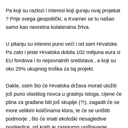
Pa koji su razlozi i interesi koji guraju ovaj projekat
? Prije svega geopolitčki, a Kvarner se tu našao
samo kao nesretna kolateralna žrtva.
U pitanju su interesi puno veći i od sam Hrvatske.
Pa zato i jeste Hrvatska dobila 102 milijuna eura iz
EU fondova i to nepovratnih sredstava , a koji su
oko 25% ukupnog troška za taj projekt.
Dakle, osim što će Hrvatska država morati uložiti
još puno vlastitog novca u gradnju istoga, cijene će
plina za građane biti još skuplje (?!), zagadit će se
more velikim količinama klora, te će se uništiti
podmorje , što će imati ekološki nesagledive
poslijedice, od kojih je zasigurno uništavanje