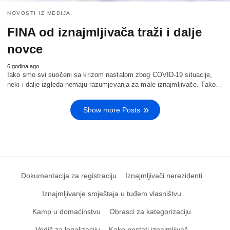
NOVOSTI IZ MEDIJA
FINA od iznajmljivača traži i dalje
novce
6 godina ago
Iako smo svi suočeni sa krizom nastalom zbog COVID-19 situacije,
neki i dalje izgleda nemaju razumjevanja za male iznajmljivače. Tako…
Show more Posts
Dokumentacija za registraciju
Iznajmljivači nerezidenti
Iznajmljivanje smještaja u tuđem vlasništvu
Kamp u domaćinstvu
Obrasci za kategorizaciju
Vodič za legalizaciju
Kako postati iznajmljivač