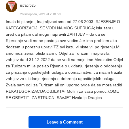
istracro25
26 listopada, 2021 at 2:10 pm
Imala bi pitanje ; Inajmljivaci smo od 27.06.2003. RJESENJE O
KATEGORIZACIJI SE VODI NA MOG SUPRUGA; isla sam u
ured da pitam dal mogu napraviti ZAHTJEV – da da se
Rjersenje vodi mene posto ja sve vodim.Jer ima problem ako
dodzem u poreznu upravi TZ svi kazu vi niste vl. po rjesenju.Mi
smo muzi zena. otisla sam u Odjel za Turizam i napravila
zahtjev da d 31.12 2022.da se vodi na moje ime.Medzutim Odjel
za Turizam mi je poslao Rjsenje o ukidanju rjesenja o odobrenju
za pruzanje ugostieljskih usluga u domacinstvu..Ja nisam trazila
zahtjev za ukidanje rjesenja o dobrenju ugostiteljskih usluga.
Zvala sam odjl za Turizam ali oni uporno tvrde da se mora raditi
REKATEGORIZACIJA OBJEKTA- Molim za vasu pomoc.kOME
SE OBRATITI ZA STRUCNI SAVJET.Hvala lp.Dragica
Leave a Comment