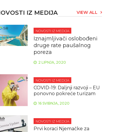
OVOSTI IZ MEDIJA
VIEW ALL
NOVOSTI IZ MEDIJA
Iznajmljivači oslobođeni
druge rate paušalnog
poreza
2 LIPNJA, 2020
NOVOSTI IZ MEDIJA
COVID-19: Daljnji razvoji – EU
ponovno pokreće turizam
16 SVIBNJA, 2020
NOVOSTI IZ MEDIJA
Prvi koraci Njemačke za