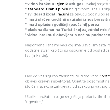
* vidno istaknuti
cjenik
usluga
u svakoj smješta
*
standardiziranu ploču
na glavnom ulazu u obje
* svi dosad izdati
računi
za tekuću godinu po re
* imati plaćen godišnji paušalni iznos boraviš
* imati uplaćen godišnji (paušalni) porez
* plaćena članarina Turističkoj zajednici
(vrlo 
*
vidno istaknuti obavijest o načinu podnošen
Napomena: Iznajmljivači koji imaju svoj smještaj regi
dodatne stvari kao što su osiguranje od posljedica 
listi (link niže).
_________________________________________________
Ovo će Vas sigurno zanimati. Nudimo Vam
Kontro
objavio državni inspektorat. Obratite pozornost na 
što će inspekcija zahtijevati od svakog privatnog i
Ukoliko pružate usluge smještaja preko tvrtke ili
"ugostitelj".