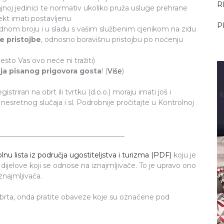
R
jnoj jedinici te normativ ukoliko pruža usluge prehrane
kt imati postavljenu
P
dnom broju i u sladu s vašim službenim cjenikom na zidu
ne pristojbe
, odnosno boravišnu pristojbu po noćenju
često Vas ovo neće ni tražiti)
ja pisanog prigovora gosta
! (
Više
)
striran na obrt ili tvrtku (d.o.o.) moraju imati još i
nesretnog slučaja i sl. Podrobnije pročitajte u Kontrolnoj
____________________________________
lnu lista iz područja ugostiteljstva i turizma (PDF)
koju je
dijelove koji se odnose na iznajmljivače. To je upravo ono
znajmljivača.
 obrta, onda pratite obaveze koje su označene pod