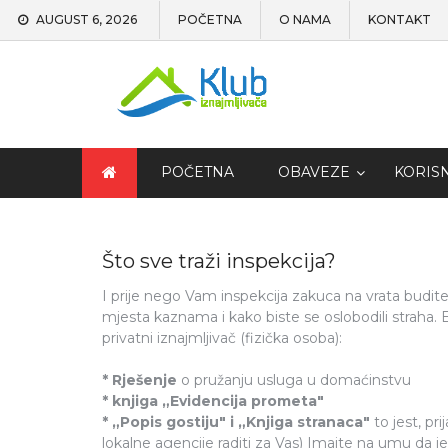
AUGUST 6, 2026
POČETNA
O NAMA
KONTAKT
POČETNA
OBAVEZE
KORIS
Što sve traži inspekcija?
I prije nego Vam inspekcija zakuca na vrata budite
mjesta kaznama i kako biste se oslobodili straha. 
privatni iznajmljivač (fizička osoba):
* Rješenje
o pružanju usluga u domaćinstvu
* knjiga „Evidencija prometa"
* „Popis gostiju" i „Knjiga stranaca"
to jest, pri
lokalne agencije raditi za Vas) Imajte na umu da j