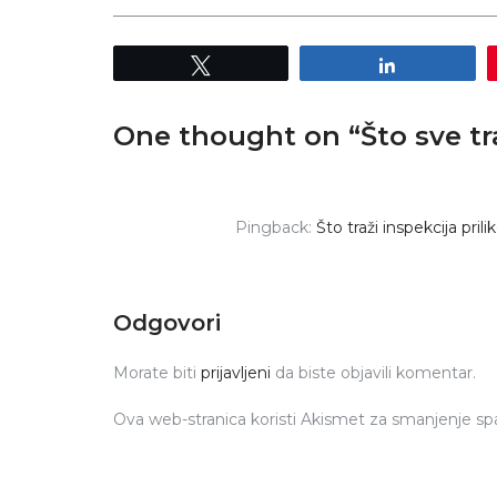
_________________________________________________
Tweet
Share
One thought on “
Što sve tr
Pingback:
Što traži inspekcija pri
Odgovori
Morate biti
prijavljeni
da biste objavili komentar.
Ova web-stranica koristi Akismet za smanjenje s