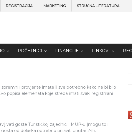
REGISTRACIJA
MARKETING
STRUČNA LITERATURA
NO
POČETNICI
FINANCIJE
LINKOVI
REG
 spremni i provjerite imate li sve potrebno kako ne bi bilo
Evo popisa elemenata koje streba imati svaki registrirani
javljivati goste Turističkoj zajednici i MUP-u (mogu to i
e gosta od dolaska potrebno prijaviti unutar 24h.