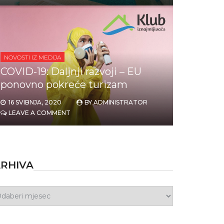
NOVOSTI IZ MEDIJA
COVID-19: Daljnji razvoji – EU
ponovno pokreće turizam
16 SVIBNJA, 2020
BY
ADMINISTRATOR
LEAVE A COMMENT
RHIVA