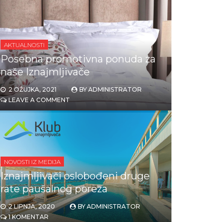
AKTUALNOSTI
Posebna promotivna ponuda za
naše Iznajmljivače
2 OŽUJKA, 2021
BY
ADMINISTRATOR
LEAVE A COMMENT
NOVOSTI IZ MEDIJA
Iznajmljivači oslobođeni druge
rate paušalnog poreza
2 LIPNJA, 2020
BY
ADMINISTRATOR
1 KOMENTAR