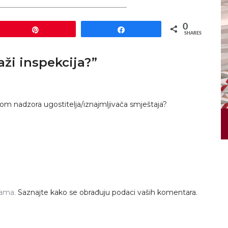
____________________________________
0
Pin
Share
SHARES
aži inspekcija?
”
likom nadzora ugostitelja/iznajmljivača smještaja?
pama.
Saznajte kako se obrađuju podaci vaših komentara.