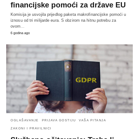
financijske pomoći za države EU
Komisija je usvojila prijedlog paketa makrofinancijske pomoći u
iznosu od tri milijarde eura. S obzirom na hitnu potrebu za
ovom…
6 godina ago
OGLAŠAVANJE
PRIJAVA GOSTIJU
VAŠA PITANJA
ZAKONI I PRAVILNICI