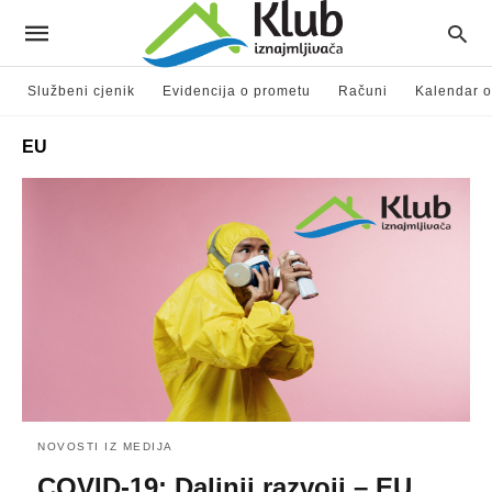
Službeni cjenik
Evidencija o prometu
Računi
Kalendar o
EU
NOVOSTI IZ MEDIJA
COVID-19: Daljnji razvoji – EU