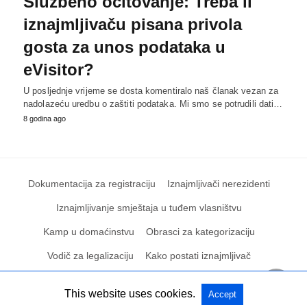
Službeno očitovanje: Treba li
iznajmljivaču pisana privola
gosta za unos podataka u
eVisitor?
U posljednje vrijeme se dosta komentiralo naš članak vezan za
nadolazeću uredbu o zaštiti podataka. Mi smo se potrudili dati…
8 godina ago
Dokumentacija za registraciju
Iznajmljivači nerezidenti
Iznajmljivanje smještaja u tuđem vlasništvu
Kamp u domaćinstvu
Obrasci za kategorizaciju
Vodič za legalizaciju
Kako postati iznajmljivač
This website uses cookies.
Accept
All Rights Reserved
View Non-AMP Version