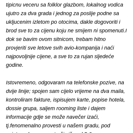
tipicnu veceru sa folklor glazbom, lokalnog vodica
ujutro za dva grada i jednog za poslije podne sa
ukljucenim izletom po otocima, dakle dogovoriti i
brod sve to za cijenu koju ne smijem ni spomenuti.I
dok se bavim ovom sitnicom, trebam hitno
provjeriti sve letove svih avio-kompanija i naći
najpovoljnije cijene, a sve to za rujan sljedeće
godine.
Istovremeno, odgovaram na telefonske pozive, na
dvije linije; spojen sam cijelo vrijeme na dva maila,
kontroliram fakture, ispisujem karte, popise hotela,
dossie grupa, saljem rooming liste i dajem
informacije gdje se može navečer izaći,
tj.fenomenalno provesti u našem gradu, pod