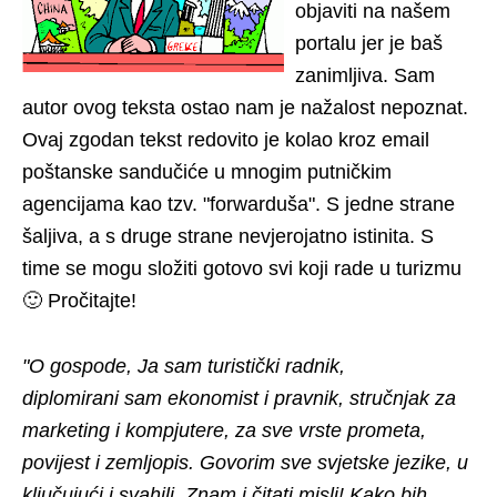
objaviti na našem
portalu jer je baš
zanimljiva. Sam
autor ovog teksta ostao nam je nažalost nepoznat.
Ovaj zgodan tekst redovito je kolao kroz email
poštanske sandučiće u mnogim putničkim
agencijama kao tzv. "forwarduša". S jedne strane
šaljiva, a s druge strane nevjerojatno istinita. S
time se mogu složiti gotovo svi koji rade u turizmu
🙂 Pročitajte!
"O gospode, Ja sam turistički radnik,
diplomirani sam ekonomist i pravnik, stručnjak za
marketing i kompjutere, za sve vrste prometa,
povijest i zemljopis. Govorim sve svjetske jezike, u
ključujući i svahili. Znam i čitati misli! Kako bih