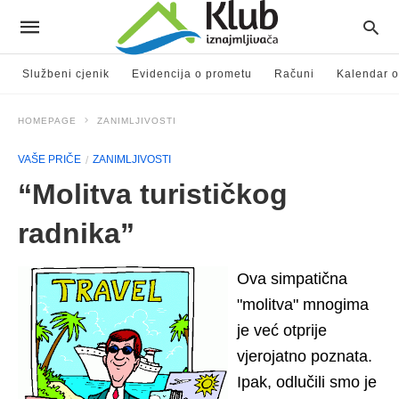
Službeni cjenik
Evidencija o prometu
Računi
Kalendar o
HOMEPAGE
ZANIMLJIVOSTI
VAŠE PRIČE
ZANIMLJIVOSTI
“Molitva turističkog
radnika”
Ova simpatična
"molitva" mnogima
je već otprije
vjerojatno poznata.
Ipak, odlučili smo je