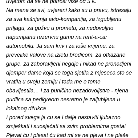
uvjetom da se ne potroši više od 5 €.
Na mene se svi, uvjereni kako su u pravu, istresaju
za sva kašnjenja avio-kompanija, za izgubljenu
prtljagu, za gužvu u prometu, za nedovoljno
napumpanu rezervnu gumu na rent-a-car
automobilu. Ja sam kriv i za loše vrijeme, za
prevelike valove na izletu brodicom, za otkazane
grupe, za zaboravljeni negdje i nikad ne pronadjeni
djemper dame koja se toga sjetila 2 mjeseca sto se
vratila u svoju zemlju i tada me o tome
obavijestila… i za puničino nezadovoljstvo - njena
pudlica sa pedigreom nesretno je zaljubljena u
lokalnog džukca.
I pored svega ja cu se i dalje nastaviti ljubazno
smješkati i suosjećati sa svim problemima gosta!
Pjevat ću i plesat ću kad mi se ne pjeva i ne pleše