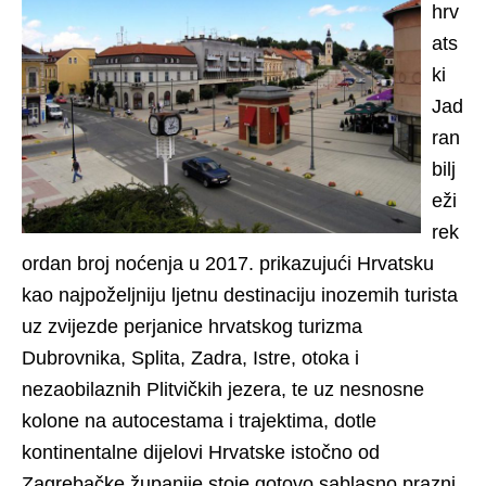
hrv
ats
ki
Jad
ran
bilj
eži
rek
ordan broj noćenja u 2017. prikazujući Hrvatsku
kao najpoželjniju ljetnu destinaciju inozemih turista
uz zvijezde perjanice hrvatskog turizma
Dubrovnika, Splita, Zadra, Istre, otoka i
nezaobilaznih Plitvičkih jezera, te uz nesnosne
kolone na autocestama i trajektima, dotle
kontinentalne dijelovi Hrvatske istočno od
Zagrebačke županije stoje gotovo sablasno prazni.