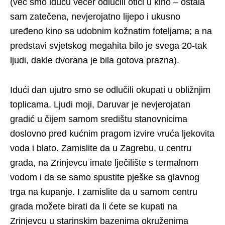
(već smo iduću večer odlučili otići u kino – ostala
sam zatečena, nevjerojatno lijepo i ukusno
uređeno kino sa udobnim kožnatim foteljama; a na
predstavi svjetskog megahita bilo je svega 20-tak
ljudi, dakle dvorana je bila gotova prazna).
Idući dan ujutro smo se odlučili okupati u obližnjim
toplicama. Ljudi moji, Daruvar je nevjerojatan
gradić u čijem samom središtu stanovnicima
doslovno pred kućnim pragom izvire vruća ljekovita
voda i blato. Zamislite da u Zagrebu, u centru
grada, na Zrinjevcu imate lječilište s termalnom
vodom i da se samo spustite pješke sa glavnog
trga na kupanje. I zamislite da u samom centru
grada možete birati da li ćete se kupati na
Zrinjevcu u starinskim bazenima okruženima