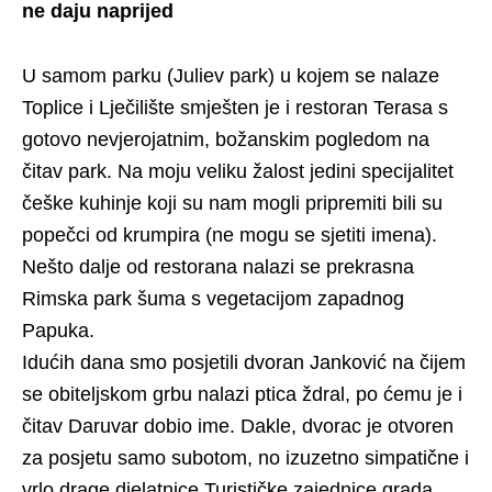
ne daju naprijed
U samom parku (Juliev park) u kojem se nalaze
Toplice i Lječilište smješten je i restoran Terasa s
gotovo nevjerojatnim, božanskim pogledom na
čitav park. Na moju veliku žalost jedini specijalitet
češke kuhinje koji su nam mogli pripremiti bili su
popečci od krumpira (ne mogu se sjetiti imena).
Nešto dalje od restorana nalazi se prekrasna
Rimska park šuma s vegetacijom zapadnog
Papuka.
Idućih dana smo posjetili dvoran Janković na čijem
se obiteljskom grbu nalazi ptica ždral, po ćemu je i
čitav Daruvar dobio ime. Dakle, dvorac je otvoren
za posjetu samo subotom, no izuzetno simpatične i
vrlo drage djelatnice Turističke zajednice grada