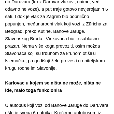
do Daruvara (kroz Daruvar vlakovi, naime, već
odavno ne voze), a put traje gotovo nevjerojatnih 6
sati. I dok je vlak za Zagreb bio poprilično
popunjen, međunarodni vlak koji vozi iz Züricha za
Beograd, preko Kutine, Banove Jaruge,
Slavonskog Broda i Vinkovaca bio je sablasno
prazan. Nema više koga prevoziti, osim možda
Slavonaca koji su trbuhom za kruhom otišli u
Njemačku, pa godišnji žele provesti u obiteljskom
krugu rodne im Slavonije.
Karlovac u kojem se ništa ne može, ništa ne
ide, malo toga funkcionira
U autobus koji vozi od Banove Jaruge do Daruvara
ušlo je svega 6 putnika. Krećemo autobusom iz