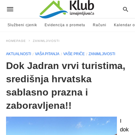
Službeni cjenik
Evidencija o prometu
Računi
Kalendar o
HOMEPAGE
ZANIMLJIVOSTI
AKTUALNOSTI
VAŠA PITANJA
VAŠE PRIČE
ZANIMLJIVOSTI
Dok Jadran vrvi turistima,
središnja hrvatska
sablasno prazna i
zaboravljena!!
I
dok