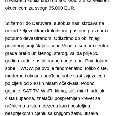
u Pakracu kupila kuću od 300 kvadrata sa velikom
okućnicom za svega 35.000 EUR.
Stižemo i do Daruvara, autobus nas iskrcava na
nekad željezničkom kolodvoru, pustom, praznom i
potpuno devastiranom. Odlazimo do obližnjeg
privatnog smještaja – soba Vendi u samom centru
grada preko uništenog, starog, valjda prije 20
godina zadnje asfaltiranog nogostupa. Prvi dojam
sobe – WOW, pa ovo je fenomenalno, toliko čiste,
moderne i ukusno uređene sobe sa 4 zvjezdice i
po cijeni od 240 kn nisam očekivala. Podno
grijanje, SAT TV, WI-FI, klima, sef, mini hladnjak,
čista kupaona, znalački pospremljen krevet sa
ručnicima u istom dezenu kao i posteljina,
besprijekoran cjenik sa knjigom žalbi, utisaka,