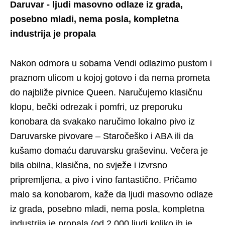
Daruvar - ljudi masovno odlaze iz grada,
posebno mladi, nema posla, kompletna
industrija je propala
Nakon odmora u sobama Vendi odlazimo pustom i
praznom ulicom u kojoj gotovo i da nema prometa
do najbliže pivnice Queen. Naručujemo klasičnu
klopu, bečki odrezak i pomfri, uz preporuku
konobara da svakako naručimo lokalno pivo iz
Daruvarske pivovare – Staročeško i ABA ili da
kušamo domaću daruvarsku graševinu. Večera je
bila obilna, klasična, no svježe i izvrsno
pripremljena, a pivo i vino fantastično. Pričamo
malo sa konobarom, kaže da ljudi masovno odlaze
iz grada, posebno mladi, nema posla, kompletna
industrija je propala (od 2.000 ljudi koliko ih je