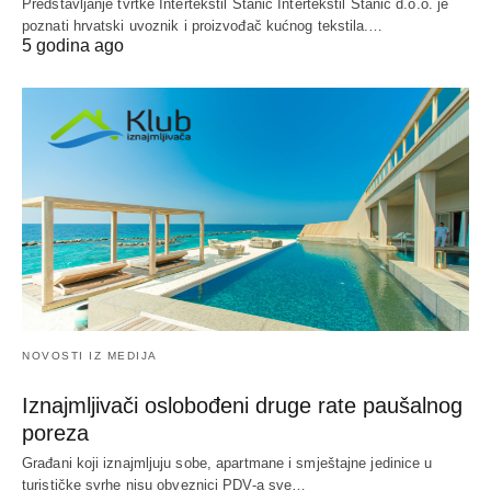
Predstavljanje tvrtke Intertekstil Stanić Intertekstil Stanić d.o.o. je
poznati hrvatski uvoznik i proizvođač kućnog tekstila.…
5 godina ago
NOVOSTI IZ MEDIJA
Iznajmljivači oslobođeni druge rate paušalnog
poreza
Građani koji iznajmljuju sobe, apartmane i smještajne jedinice u
turističke svrhe nisu obveznici PDV-a sve…