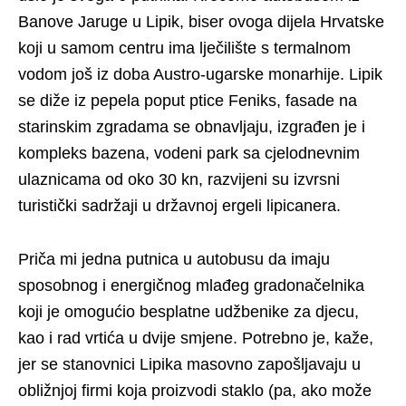
Banove Jaruge u Lipik, biser ovoga dijela Hrvatske
koji u samom centru ima lječilište s termalnom
vodom još iz doba Austro-ugarske monarhije. Lipik
se diže iz pepela poput ptice Feniks, fasade na
starinskim zgradama se obnavljaju, izgrađen je i
kompleks bazena, vodeni park sa cjelodnevnim
ulaznicama od oko 30 kn, razvijeni su izvrsni
turistički sadržaji u državnoj ergeli lipicanera.
Priča mi jedna putnica u autobusu da imaju
sposobnog i energičnog mlađeg gradonačelnika
koji je omogućio besplatne udžbenike za djecu,
kao i rad vrtića u dvije smjene. Potrebno je, kaže,
jer se stanovnici Lipika masovno zapošljavaju u
obližnjoj firmi koja proizvodi staklo (pa, ako može