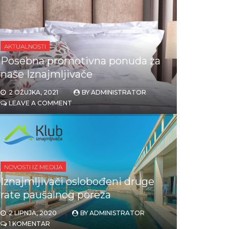
AKTUALNOSTI
Posebna promotivna ponuda za
naše Iznajmljivače
2 OŽUJKA, 2021
BY
ADMINISTRATOR
LEAVE A COMMENT
NOVOSTI IZ MEDIJA
Iznajmljivači oslobođeni druge
rate paušalnog poreza
2 LIPNJA, 2020
BY
ADMINISTRATOR
1 KOMENTAR