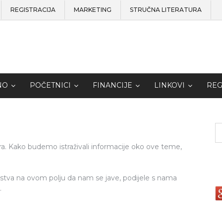
REGISTRACIJA
MARKETING
STRUČNA LITERATURA
NO
POČETNICI
FINANCIJE
LINKOVI
REG
ra. Kako budemo istraživali informacije oko ove teme,
kustva na ovom polju da nam se jave, podijele s nama
.