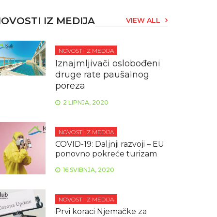
OVOSTI IZ MEDIJA
VIEW ALL
NOVOSTI IZ MEDIJA
Iznajmljivači oslobođeni
druge rate paušalnog
poreza
2 LIPNJA, 2020
NOVOSTI IZ MEDIJA
COVID-19: Daljnji razvoji – EU
ponovno pokreće turizam
16 SVIBNJA, 2020
NOVOSTI IZ MEDIJA
Prvi koraci Njemačke za