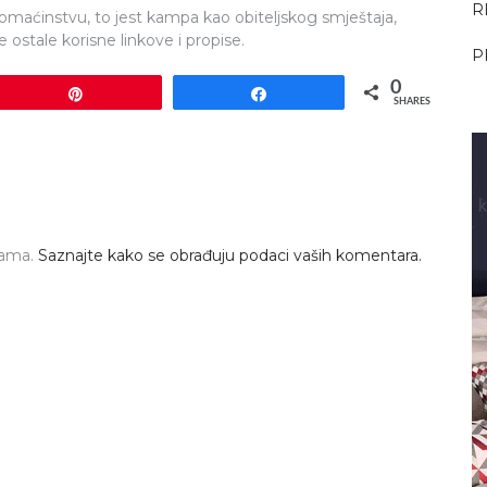
R
maćinstvu, to jest kampa kao obiteljskog smještaja,
ostale korisne linkove i propise.
P
0
Pin
Share
SHARES
pama.
Saznajte kako se obrađuju podaci vaših komentara.