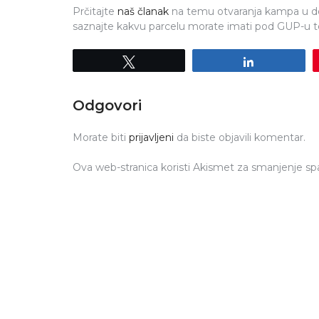
Prčitajte
naš članak
na temu otvaranja kampa u do
saznajte kakvu parcelu morate imati pod GUP-u te 
Tweet
Share
Odgovori
Morate biti
prijavljeni
da biste objavili komentar.
Ova web-stranica koristi Akismet za smanjenje s