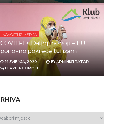
NOVOSTI IZ MEDIJA
COVID-19: Daljnji razvoji – EU
ponovno pokreće turizam
16 SVIBNJA, 2020
BY
ADMINISTRATOR
LEAVE A COMMENT
RHIVA