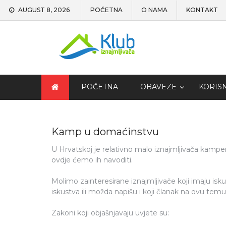
AUGUST 8, 2026
POČETNA
O NAMA
KONTAKT
POČETNA
OBAVEZE
KORIS
Kamp u domaćinstvu
U Hrvatskoj je relativno malo iznajmljivača kampe
ovdje ćemo ih navoditi.
Molimo zainteresirane iznajmljivače koji imaju is
iskustva ili možda napišu i koji članak na ovu temu
Zakoni koji objašnjavaju uvjete su: