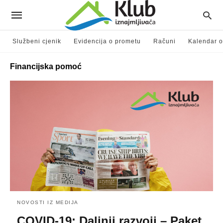
Službeni cjenik
Evidencija o prometu
Računi
Kalendar o
Financijska pomoć
NOVOSTI IZ MEDIJA
COVID-19: Daljnji razvoji – Paket