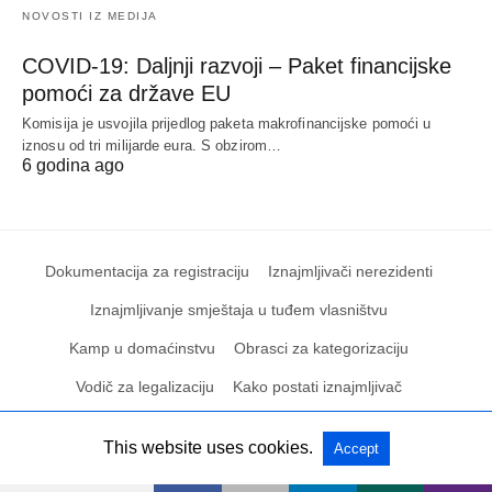
NOVOSTI IZ MEDIJA
COVID-19: Daljnji razvoji – Paket financijske
pomoći za države EU
Komisija je usvojila prijedlog paketa makrofinancijske pomoći u
iznosu od tri milijarde eura. S obzirom…
6 godina ago
Dokumentacija za registraciju
Iznajmljivači nerezidenti
Iznajmljivanje smještaja u tuđem vlasništvu
Kamp u domaćinstvu
Obrasci za kategorizaciju
Vodič za legalizaciju
Kako postati iznajmljivač
This website uses cookies.
Accept
All Rights Reserved
View Non-AMP Version