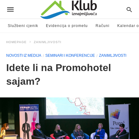
Službeni cjenik
Evidencija o prometu
Računi
Kalendar o
HOMEPAGE
ZANIMLJIVOSTI
NOVOSTI IZ MEDIJA
SEMINARI I KONFERENCIJE
ZANIMLJIVOSTI
Idete li na Promohotel
sajam?