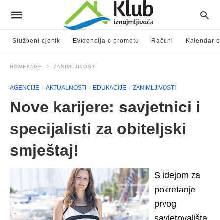
Službeni cjenik
Evidencija o prometu
Računi
Kalendar o
HOMEPAGE
ZANIMLJIVOSTI
AGENCIJE
AKTUALNOSTI
EDUKACIJE
ZANIMLJIVOSTI
Nove karijere: savjetnici i
specijalisti za obiteljski
smještaj!
S idejom za
pokretanje
prvog
savjetovališta