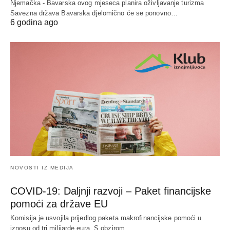
Njemačka - Bavarska ovog mjeseca planira oživljavanje turizma
Savezna država Bavarska djelomično će se ponovno…
6 godina ago
NOVOSTI IZ MEDIJA
COVID-19: Daljnji razvoji – Paket financijske
pomoći za države EU
Komisija je usvojila prijedlog paketa makrofinancijske pomoći u
iznosu od tri milijarde eura. S obzirom…