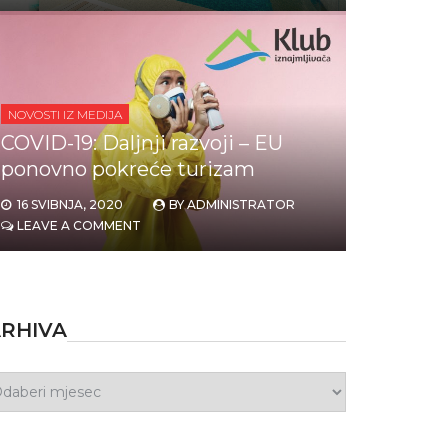
NOVOSTI IZ MEDIJA
COVID-19: Daljnji razvoji – EU
ponovno pokreće turizam
16 SVIBNJA, 2020
BY
ADMINISTRATOR
LEAVE A COMMENT
RHIVA