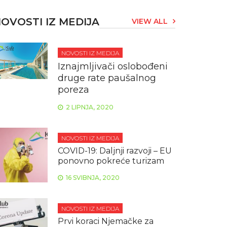
OVOSTI IZ MEDIJA
VIEW ALL
NOVOSTI IZ MEDIJA
Iznajmljivači oslobođeni
druge rate paušalnog
poreza
2 LIPNJA, 2020
NOVOSTI IZ MEDIJA
COVID-19: Daljnji razvoji – EU
ponovno pokreće turizam
16 SVIBNJA, 2020
NOVOSTI IZ MEDIJA
Prvi koraci Njemačke za