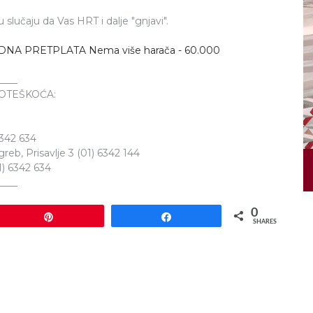
slučaju da Vas HRT i dalje "gnjavi".
NA PRETPLATA Nema više harača - 60.000
____
OTEŠKOĆA:
6342 634
eb, Prisavlje 3 (01) 6342 144
1) 6342 634
____
0
Pin
Share
SHARES