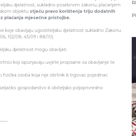
R
teljsku djelatnost, sukladno posebnom zakonu, plaćanjem
ljskom objektu
stječu pravo korištenja triju dodatnih
P
z plaćanja mjesečne pristojbe.
e koje obavljaju ugostiteljsku djelatnost sukladno Zakonu
06, 152/08, 43/09 i 88/10).
ljsku djelatnost mogu obavljati:
rtnici koji ispunjavaju uvjete propisane za obavljanje te
fizička osoba koja nije obrtnik ili trgovac pojedinac
eljačko gospodarstvo ili obiteljsko poljoprivredno
____