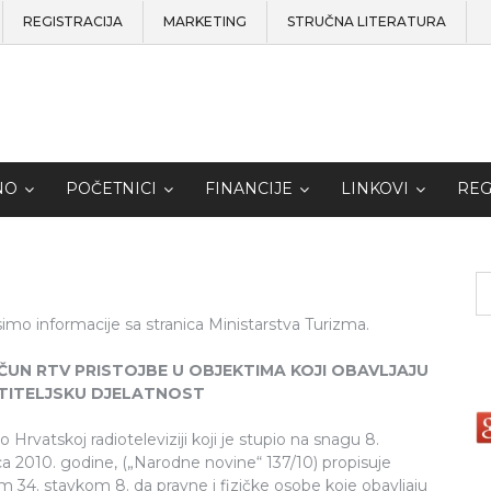
REGISTRACIJA
MARKETING
STRUČNA LITERATURA
NO
POČETNICI
FINANCIJE
LINKOVI
REG
imo informacije sa stranica Ministarstva Turizma.
UN RTV PRISTOJBE U OBJEKTIMA KOJI OBAVLJAJU
TITELJSKU DJELATNOST
 Hrvatskoj radioteleviziji koji je stupio na snagu 8.
ca 2010. godine, („Narodne novine“ 137/10) propisuje
m 34. stavkom 8. da pravne i fizičke osobe koje obavljaju