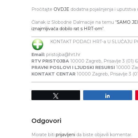
Pročitajte
OVDJE
dodatna pojašnjenja i uputstva u 
Članak iz Slobodne Dalmacije na temu "
SAMO JED
iznajmljivača dobilo rat s HRT-om
".
_________________________________________________
KONTAKT PODACI HRT-a U SLUČAJU P
Email:
pristojba@hrt.hr
RTV PRISTOJBA
10000 Zagreb, Prisavlje 3 (01) 
PRAVNI POSLOVI I LJUDSKI RESURSI
10000 Zagr
KONTAKT CENTAR
10000 Zagreb, Prisavlje 3 (0
_________________________________________________
Tweet
Share
Odgovori
Morate biti
prijavljeni
da biste objavili komentar.