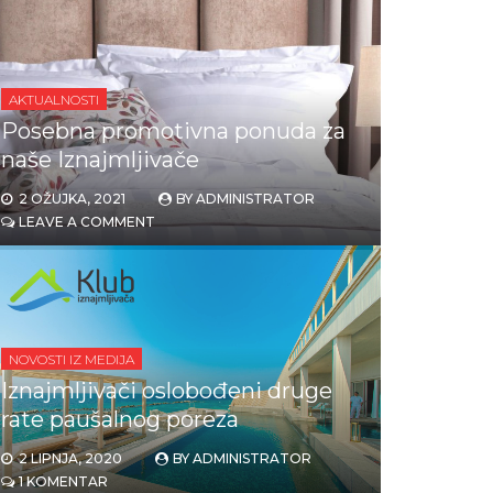
AKTUALNOSTI
Posebna promotivna ponuda za
naše Iznajmljivače
2 OŽUJKA, 2021
BY
ADMINISTRATOR
LEAVE A COMMENT
NOVOSTI IZ MEDIJA
Iznajmljivači oslobođeni druge
rate paušalnog poreza
2 LIPNJA, 2020
BY
ADMINISTRATOR
1 KOMENTAR