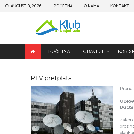
AUGUST 8, 2026
POČETNA
O NAMA
KONTAKT
POČETNA
OBAVEZE
KORIS
RTV pretplata
Prenos
OBRAČ
UGOS
Zakon o
prosin
članko