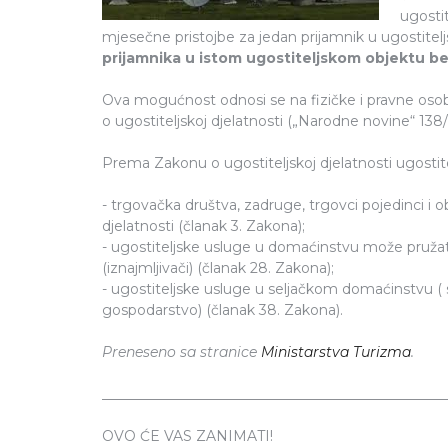
ugosti
mjesečne pristojbe za jedan prijamnik u ugostite
prijamnika u istom ugostiteljskom objektu be
Ova mogućnost odnosi se na fizičke i pravne osob
o ugostiteljskoj djelatnosti („Narodne novine“ 138/
Prema Zakonu o ugostiteljskoj djelatnosti ugostite
- trgovačka društva, zadruge, trgovci pojedinci i ob
djelatnosti (članak 3. Zakona);
- ugostiteljske usluge u domaćinstvu može pružati 
(iznajmljivači) (članak 28. Zakona);
- ugostiteljske usluge u seljačkom domaćinstvu ( s
gospodarstvo) (članak 38. Zakona).
Preneseno sa stranice
Ministarstva Turizma
.
_________________________________________________
OVO ĆE VAS ZANIMATI!