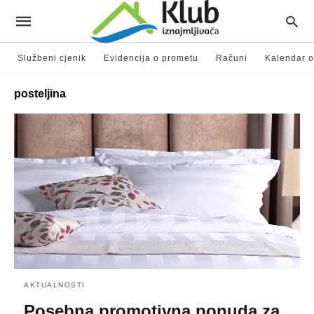
Službeni cjenik
Evidencija o prometu
Računi
Kalendar o
posteljina
AKTUALNOSTI
Posebna promotivna ponuda za