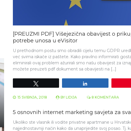
[PREUZMI PDF] Višejezična obavijest o priku
potrebe unosa u eVisitor
U prethodnom postu smo obradili cijelu temu GDPR uredbe
već svima iskače iz paštete. Kako pravilno informirati gos
eliminirali ovaj problem ažurirali smo našu obavijest za iz
možete preuzeti pdf dokument sa obavijesti na […]
Tweet
Share
15 SVIBNJA, 2018
BY
LIDIJA
8 KOMENTARA
5 osnovnih internet marketing savjeta za sv
Ukoliko ste vlasnik ili vodite privatne apartmane u Hrvatsk
najjednostavniji način kako da unaprijedite svoj posao. T