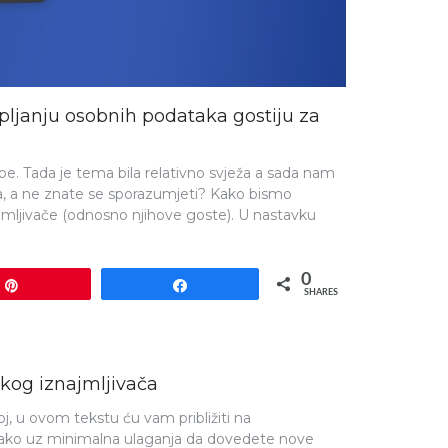
pljanju osobnih podataka gostiju za
. Tada je tema bila relativno svježa a sada nam
ta, a ne znate se sporazumjeti? Kako bismo
najmljivače (odnosno njihove goste). U nastavku
0
Pin
Share
SHARES
akog iznajmljivača
oj, u ovom tekstu ću vam približiti na
j. kako uz minimalna ulaganja da dovedete nove