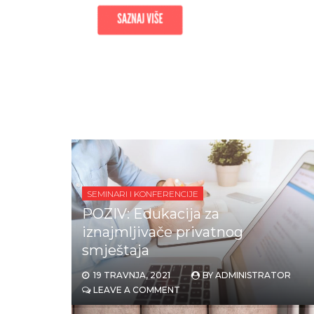
SEMINARI I KONFERENCIJE
POZIV: Edukacija za
iznajmljivače privatnog
smještaja
19 TRAVNJA, 2021
BY
ADMINISTRATOR
LEAVE A COMMENT