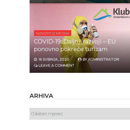
NOVOSTI IZ MEDIJA
COVID-19: Daljnji razvoji – EU
ponovno pokreće turizam
16 SVIBNJA, 2020
BY
ADMINISTRATOR
LEAVE A COMMENT
ARHIVA