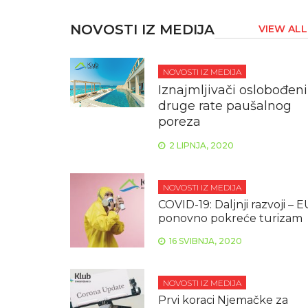
NOVOSTI IZ MEDIJA
VIEW ALL
NOVOSTI IZ MEDIJA
Iznajmljivači oslobođeni
druge rate paušalnog
poreza
2 LIPNJA, 2020
NOVOSTI IZ MEDIJA
COVID-19: Daljnji razvoji – E
ponovno pokreće turizam
16 SVIBNJA, 2020
NOVOSTI IZ MEDIJA
Prvi koraci Njemačke za