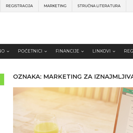
REGISTRACIJA
MARKETING
STRUČNA LITERATURA
NO
POČETNICI
FINANCIJE
LINKOVI
REG
OZNAKA:
MARKETING ZA IZNAJMLJI