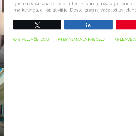
goste u vaše apartmane. Internet vam pruža ogromne moguć
marketinga, a i isplativiji je. Dosta iznajmljivača još uvijek n
Tweet
Share
8 VELJAČE, 2013
BY
NEMANJA KRECELJ
LEAVE 