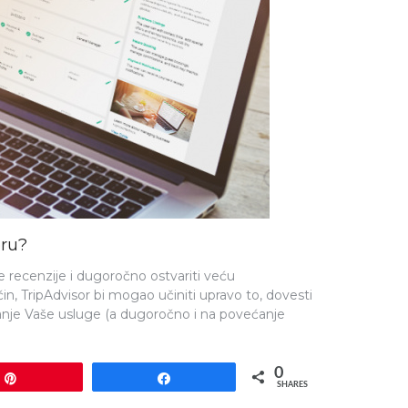
oru?
e recenzije i dugoročno ostvariti veću
čin, TripAdvisor bi mogao učiniti upravo to, dovesti
jšanje Vaše usluge (a dugoročno i na povećanje
0
Pin
Share
SHARES