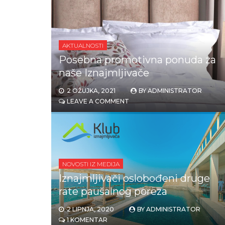
AKTUALNOSTI
Posebna promotivna ponuda za
naše Iznajmljivače
2 OŽUJKA, 2021
BY
ADMINISTRATOR
LEAVE A COMMENT
NOVOSTI IZ MEDIJA
Iznajmljivači oslobođeni druge
rate paušalnog poreza
2 LIPNJA, 2020
BY
ADMINISTRATOR
1 KOMENTAR