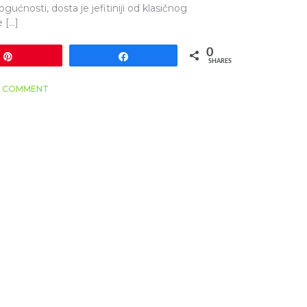
nosti, dosta je jefitiniji od klasičnog
e […]
0
Pin
Share
SHARES
A COMMENT