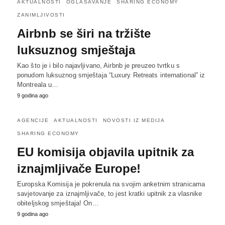
AKTUALNOSTI
OGLAŠAVANJE
SHARING ECONOMY
ZANIMLJIVOSTI
Airbnb se širi na tržište
luksuznog smještaja
Kao što je i bilo najavljivano, Airbnb je preuzeo tvrtku s
ponudom luksuznog smještaja “Luxury Retreats international” iz
Montreala u…
9 godina ago
AGENCIJE
AKTUALNOSTI
NOVOSTI IZ MEDIJA
SHARING ECONOMY
EU komisija objavila upitnik za
iznajmljivače Europe!
Europska Komisija je pokrenula na svojim anketnim stranicama
savjetovanje za iznajmljivače, to jest kratki upitnik za vlasnike
obiteljskog smještaja! On…
9 godina ago