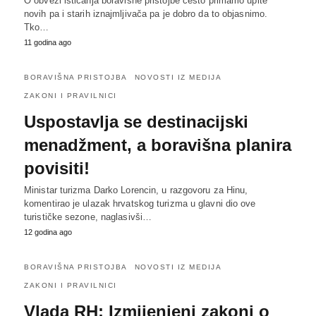
O obvezi isticanja boravišne pristojbe često primamo upite
novih pa i starih iznajmljivača pa je dobro da to objasnimo.
Tko…
11 godina ago
BORAVIŠNA PRISTOJBA
NOVOSTI IZ MEDIJA
ZAKONI I PRAVILNICI
Uspostavlja se destinacijski
menadžment, a boravišna planira
povisiti!
Ministar turizma Darko Lorencin, u razgovoru za Hinu,
komentirao je ulazak hrvatskog turizma u glavni dio ove
turističke sezone, naglasivši…
12 godina ago
BORAVIŠNA PRISTOJBA
NOVOSTI IZ MEDIJA
ZAKONI I PRAVILNICI
Vlada RH: Izmijenjeni zakoni o