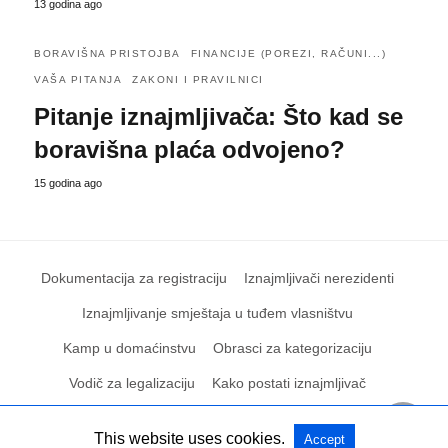
13 godina ago
BORAVIŠNA PRISTOJBA
FINANCIJE (POREZI, RAČUNI...)
VAŠA PITANJA
ZAKONI I PRAVILNICI
Pitanje iznajmljivača: Što kad se
boravišna plaća odvojeno?
15 godina ago
Dokumentacija za registraciju
Iznajmljivači nerezidenti
Iznajmljivanje smještaja u tuđem vlasništvu
Kamp u domaćinstvu
Obrasci za kategorizaciju
Vodič za legalizaciju
Kako postati iznajmljivač
This website uses cookies.
Accept
All Rights Reserved
View Non-AMP Version