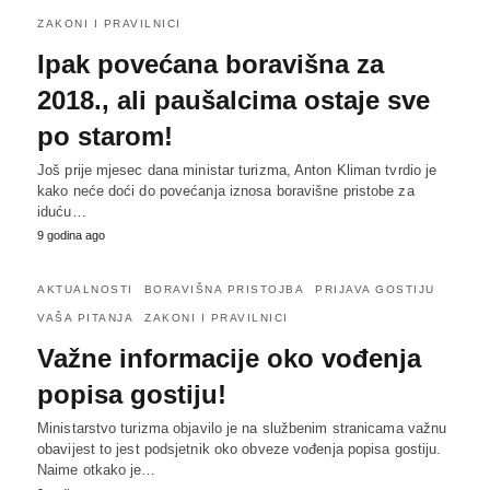
ZAKONI I PRAVILNICI
Ipak povećana boravišna za
2018., ali paušalcima ostaje sve
po starom!
Još prije mjesec dana ministar turizma, Anton Kliman tvrdio je
kako neće doći do povećanja iznosa boravišne pristobe za
iduću…
9 godina ago
AKTUALNOSTI
BORAVIŠNA PRISTOJBA
PRIJAVA GOSTIJU
VAŠA PITANJA
ZAKONI I PRAVILNICI
Važne informacije oko vođenja
popisa gostiju!
Ministarstvo turizma objavilo je na službenim stranicama važnu
obavijest to jest podsjetnik oko obveze vođenja popisa gostiju.
Naime otkako je…