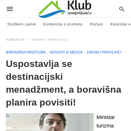
Službeni cjenik
Evidencija o prometu
Računi
Kalendar o
HOMEPAGE
ZAKONI I PRAVILNICI
BORAVIŠNA PRISTOJBA
NOVOSTI IZ MEDIJA
ZAKONI I PRAVILNICI
Uspostavlja se
destinacijski
menadžment, a boravišna
planira povisiti!
Ministar
turizma