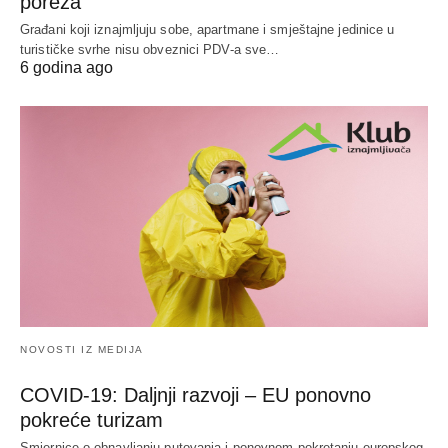
poreza
Građani koji iznajmljuju sobe, apartmane i smještajne jedinice u
turističke svrhe nisu obveznici PDV-a sve…
6 godina ago
NOVOSTI IZ MEDIJA
COVID-19: Daljnji razvoji – EU ponovno
pokreće turizam
Smjernice o obnavljanju putovanja i ponovnom pokretanju europskog