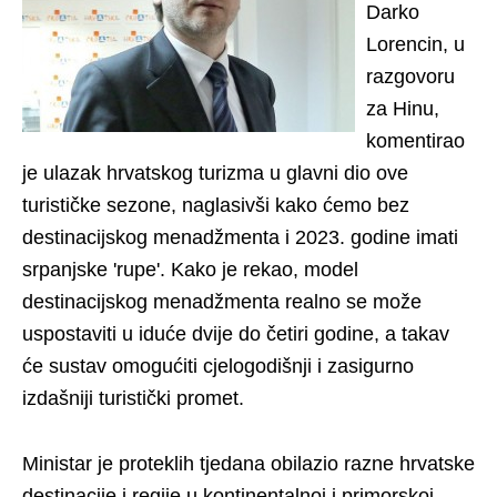
Darko
Lorencin, u
razgovoru
za Hinu,
komentirao
je ulazak hrvatskog turizma u glavni dio ove
turističke sezone, naglasivši kako ćemo bez
destinacijskog menadžmenta i 2023. godine imati
srpanjske 'rupe'. Kako je rekao, model
destinacijskog menadžmenta realno se može
uspostaviti u iduće dvije do četiri godine, a takav
će sustav omogućiti cjelogodišnji i zasigurno
izdašniji turistički promet.
Ministar je proteklih tjedana obilazio razne hrvatske
destinacije i regije u kontinentalnoj i primorskoj