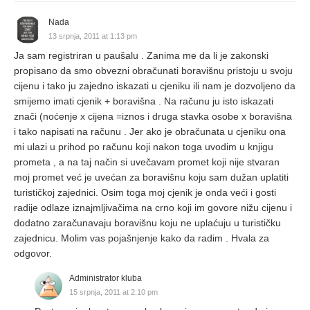
Nada
13 srpnja, 2011 at 1:13 pm
Ja sam registriran u paušalu . Zanima me da li je zakonski
propisano da smo obvezni obračunati boravišnu pristoju u svoju
cijenu i tako ju zajedno iskazati u cjeniku ili nam je dozvoljeno da
smijemo imati cjenik + boravišna . Na računu ju isto iskazati
znači (noćenje x cijena =iznos i druga stavka osobe x boravišna
i tako napisati na računu . Jer ako je obračunata u cjeniku ona
mi ulazi u prihod po računu koji nakon toga uvodim u knjigu
prometa , a na taj način si uvečavam promet koji nije stvaran
moj promet već je uvećan za boravišnu koju sam dužan uplatiti
turističkoj zajednici. Osim toga moj cjenik je onda veći i gosti
radije odlaze iznajmljivačima na crno koji im govore nižu cijenu i
dodatno zaračunavaju boravišnu koju ne uplaćuju u turističku
zajednicu. Molim vas pojašnjenje kako da radim . Hvala za
odgovor.
Administrator kluba
15 srpnja, 2011 at 2:10 pm