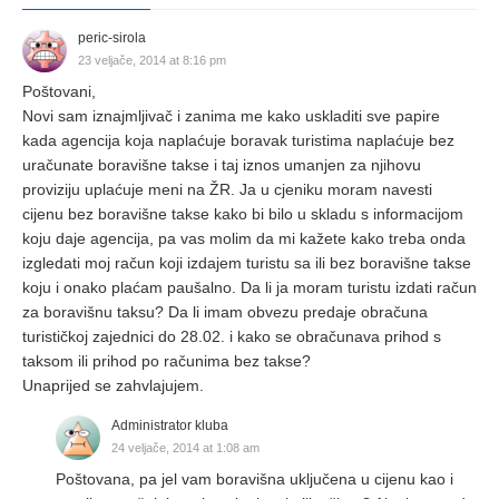
peric-sirola
23 veljače, 2014 at 8:16 pm
Poštovani,
Novi sam iznajmljivač i zanima me kako uskladiti sve papire
kada agencija koja naplaćuje boravak turistima naplaćuje bez
uračunate boravišne takse i taj iznos umanjen za njihovu
proviziju uplaćuje meni na ŽR. Ja u cjeniku moram navesti
cijenu bez boravišne takse kako bi bilo u skladu s informacijom
koju daje agencija, pa vas molim da mi kažete kako treba onda
izgledati moj račun koji izdajem turistu sa ili bez boravišne takse
koju i onako plaćam paušalno. Da li ja moram turistu izdati račun
za boravišnu taksu? Da li imam obvezu predaje obračuna
turističkoj zajednici do 28.02. i kako se obračunava prihod s
taksom ili prihod po računima bez takse?
Unaprijed se zahvlajujem.
Administrator kluba
24 veljače, 2014 at 1:08 am
Poštovana, pa jel vam boravišna uključena u cijenu kao i