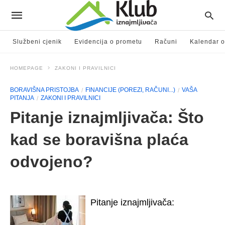
Službeni cjenik
Evidencija o prometu
Računi
Kalendar o
HOMEPAGE
ZAKONI I PRAVILNICI
BORAVIŠNA PRISTOJBA
FINANCIJE (POREZI, RAČUNI...)
VAŠA
PITANJA
ZAKONI I PRAVILNICI
Pitanje iznajmljivača: Što
kad se boravišna plaća
odvojeno?
Pitanje iznajmljivača: