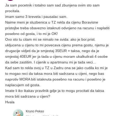
Ja sam pocetnik i totalno sam sad zbunjena ovim sto sam
procitala.
imam samo 3 kreveta i pausalac sam.
Naime meni je sluzbenica u TZ rekla da cijenu Boravisne
pristojbe treba obavezno istaknuti odvojeno na racunu i naplatiti
posebno od gosta, i to mi je OK!
Ovo sto tu citam mi se nimalo ne svida: ako je bor.prist.
ukljucena u cijenu to mi povecava cijenu prema gostu, njemu je
drugacije vidjeti da je smjestaj 35EUR + taksa, nego da je
smjestaj 40EUR jer ja tada u cijenu moram ukalkulirati 4 osobe
da sebe zastitim. I cijenik u apartmanu mi je tada veci...
Kad sam to rekla ovoj u TZ u Zadru ona se jako cudila ko mi je
to mogao reci da taksa mora biti sadrzana u cijeni, nego bas
naprotiv MORA biti istaknuta posebno na racunu i posebno je
naplacujem od gosta.
Imate li iko ikakav pravilnik gdje ja to mogu procitati da taksa
mora biti sadrzana u cijeni?
Hvala
Kruno Pekas