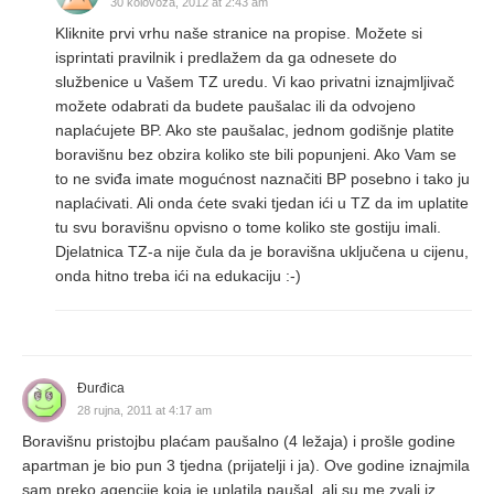
30 kolovoza, 2012 at 2:43 am
Kliknite prvi vrhu naše stranice na propise. Možete si
isprintati pravilnik i predlažem da ga odnesete do
službenice u Vašem TZ uredu. Vi kao privatni iznajmljivač
možete odabrati da budete paušalac ili da odvojeno
naplaćujete BP. Ako ste paušalac, jednom godišnje platite
boravišnu bez obzira koliko ste bili popunjeni. Ako Vam se
to ne sviđa imate mogućnost naznačiti BP posebno i tako ju
naplaćivati. Ali onda ćete svaki tjedan ići u TZ da im uplatite
tu svu boravišnu opvisno o tome koliko ste gostiju imali.
Djelatnica TZ-a nije čula da je boravišna uključena u cijenu,
onda hitno treba ići na edukaciju :-)
Đurđica
28 rujna, 2011 at 4:17 am
Boravišnu pristojbu plaćam paušalno (4 ležaja) i prošle godine
apartman je bio pun 3 tjedna (prijatelji i ja). Ove godine iznajmila
sam preko agencije koja je uplatila paušal, ali su me zvali iz