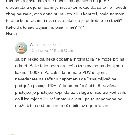
racune za goste kako ste naveli, sa opaskom da je BP
uracunata u cijenu, pa mi je inspektor rekao da se to ne navodi
zbog pausala, ovih dana su mi isto bili u kontroli, sada nemam
te opaske u racunu i nisu nista pitali da je potrebno to staviti?
Kako da to sad objasnim, pisat ili ne????
Hvala
Administrator kluba
13 kolovoza, 2011 at 9:37 am
Ja bih rekao da neka dodatna informacija ne može biti na
odmet. Bolje tako nego da nešto izostavimo pa dobijemo
kaznu 1000kn. Pa čak i da nemate PDV u cijeni a
navedenete na računu napomenu da "iznajmljivač ne
podliježe plaćaju PDV-a" to ne može štetiti. Boravišna
pristojba je pristojba koja ide uz uslugu smještaja kod svih,
da li izdvojeno ili uračunato u cijenu, pa ta napomena ne
može biti na odmet i ne može biti razlogom kazne.