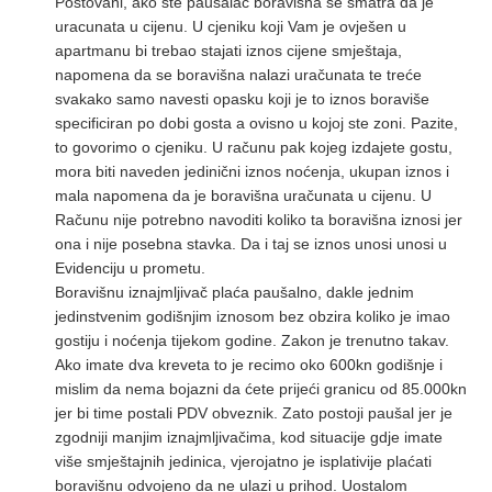
Postovani, ako ste pausalac boravisna se smatra da je
uracunata u cijenu. U cjeniku koji Vam je ovješen u
apartmanu bi trebao stajati iznos cijene smještaja,
napomena da se boravišna nalazi uračunata te treće
svakako samo navesti opasku koji je to iznos boraviše
specificiran po dobi gosta a ovisno u kojoj ste zoni. Pazite,
to govorimo o cjeniku. U računu pak kojeg izdajete gostu,
mora biti naveden jedinični iznos noćenja, ukupan iznos i
mala napomena da je boravišna uračunata u cijenu. U
Računu nije potrebno navoditi koliko ta boravišna iznosi jer
ona i nije posebna stavka. Da i taj se iznos unosi unosi u
Evidenciju u prometu.
Boravišnu iznajmljivač plaća paušalno, dakle jednim
jedinstvenim godišnjim iznosom bez obzira koliko je imao
gostiju i noćenja tijekom godine. Zakon je trenutno takav.
Ako imate dva kreveta to je recimo oko 600kn godišnje i
mislim da nema bojazni da ćete prijeći granicu od 85.000kn
jer bi time postali PDV obveznik. Zato postoji paušal jer je
zgodniji manjim iznajmljivačima, kod situacije gdje imate
više smještajnih jedinica, vjerojatno je isplativije plaćati
boravišnu odvojeno da ne ulazi u prihod. Uostalom