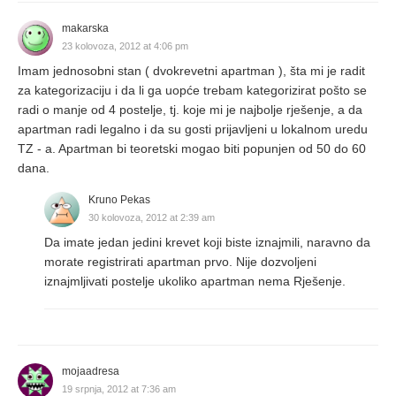
makarska
23 kolovoza, 2012 at 4:06 pm
Imam jednosobni stan ( dvokrevetni apartman ), šta mi je radit
za kategorizaciju i da li ga uopće trebam kategorizirat pošto se
radi o manje od 4 postelje, tj. koje mi je najbolje rješenje, a da
apartman radi legalno i da su gosti prijavljeni u lokalnom uredu
TZ - a. Apartman bi teoretski mogao biti popunjen od 50 do 60
dana.
Kruno Pekas
30 kolovoza, 2012 at 2:39 am
Da imate jedan jedini krevet koji biste iznajmili, naravno da
morate registrirati apartman prvo. Nije dozvoljeni
iznajmljivati postelje ukoliko apartman nema Rješenje.
mojaadresa
19 srpnja, 2012 at 7:36 am