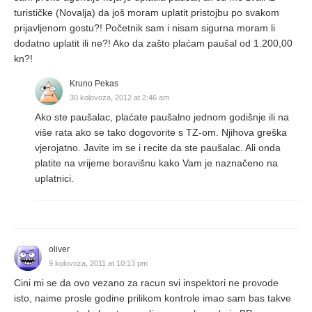
turističke (Novalja) da još moram uplatit pristojbu po svakom
prijavljenom gostu?! Početnik sam i nisam sigurna moram li
dodatno uplatit ili ne?! Ako da zašto plaćam paušal od 1.200,00
kn?!
Kruno Pekas
30 kolovoza, 2012 at 2:46 am
Ako ste paušalac, plaćate paušalno jednom godišnje ili na
više rata ako se tako dogovorite s TZ-om. Njihova greška
vjerojatno. Javite im se i recite da ste paušalac. Ali onda
platite na vrijeme boravišnu kako Vam je naznačeno na
uplatnici.
oliver
9 kolovoza, 2011 at 10:13 pm
Cini mi se da ovo vezano za racun svi inspektori ne provode
isto, naime prosle godine prilikom kontrole imao sam bas takve