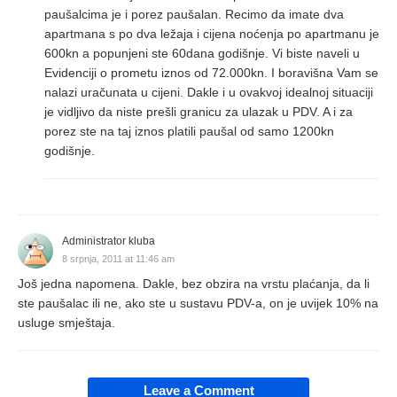
paušalcima je i porez paušalan. Recimo da imate dva
apartmana s po dva ležaja i cijena noćenja po apartmanu je
600kn a popunjeni ste 60dana godišnje. Vi biste naveli u
Evidenciji o prometu iznos od 72.000kn. I boravišna Vam se
nalazi uračunata u cijeni. Dakle i u ovakvoj idealnoj situaciji
je vidljivo da niste prešli granicu za ulazak u PDV. A i za
porez ste na taj iznos platili paušal od samo 1200kn
godišnje.
Administrator kluba
8 srpnja, 2011 at 11:46 am
Još jedna napomena. Dakle, bez obzira na vrstu plaćanja, da li
ste paušalac ili ne, ako ste u sustavu PDV-a, on je uvijek 10% na
usluge smještaja.
Leave a Comment