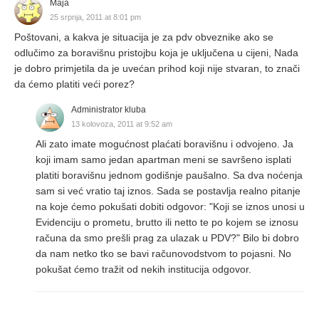
Maja
25 srpnja, 2011 at 8:01 pm
Poštovani, a kakva je situacija je za pdv obveznike ako se
odlučimo za boravišnu pristojbu koja je uključena u cijeni, Nada
je dobro primjetila da je uvećan prihod koji nije stvaran, to znači
da ćemo platiti veći porez?
Administrator kluba
13 kolovoza, 2011 at 9:52 am
Ali zato imate mogućnost plaćati boravišnu i odvojeno. Ja
koji imam samo jedan apartman meni se savršeno isplati
platiti boravišnu jednom godišnje paušalno. Sa dva noćenja
sam si već vratio taj iznos. Sada se postavlja realno pitanje
na koje ćemo pokušati dobiti odgovor: "Koji se iznos unosi u
Evidenciju o prometu, brutto ili netto te po kojem se iznosu
računa da smo prešli prag za ulazak u PDV?" Bilo bi dobro
da nam netko tko se bavi računovodstvom to pojasni. No
pokušat ćemo tražit od nekih institucija odgovor.