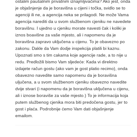
ostalim paušalnim privatnim iznajmljivačima? Ako jest, onda
je objašnjenje da je boravišna u cijeni i točka, svidlo se to
agenciji ili ne, a agencija neka se prilagodi. Ne može Vama
agencija narediti da u svom službenom cjeniku ne navedete
boravišnu. I ujedno u cjeniku morate navesti čak i koliki je
iznos boavišne za vaše mjesto, ali i napomenu da je
boravišna zapravo uključena u cijenu. To je obavezno po
zakonu. Dakle da Vam dodje inspekcija platili bi kaznu.
Upoznati smo s tim cakama koje agencije rade, a to nije u
redu. Predložili bismo Vam sljedeće: Kada vi direktno
izdajete račun gostu (ako vam je gost platio recimo), onda
obavezno navedite samo napomenu da je boravišna
uljučena, a u svom službenom cjeniku obavezno navedite
dvije stvari (i napomenu da je boravišna uključena u cijenu,
ali i iznose boraviše za vaše mjesto.) To je informacija koja
putem službenog cjenika mora biti predočena gostu, jer to
gost i plaća. Podrobnije ćemo Vam dati objašnjenje
emailom.