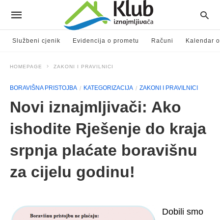
Službeni cjenik
Evidencija o prometu
Računi
Kalendar o
HOMEPAGE
ZAKONI I PRAVILNICI
BORAVIŠNA PRISTOJBA
KATEGORIZACIJA
ZAKONI I PRAVILNICI
Novi iznajmljivači: Ako
ishodite Rješenje do kraja
srpnja plaćate boravišnu
za cijelu godinu!
Dobili smo