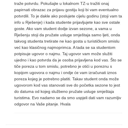
traže potvrdu. Pokušajte u lokalnom TZ-u tražiti onaj
papirnati obrazac za prijavu gostiju koji bi vam eventualno
potvrdili. To je dakle ako poslujete cijelu godinu (stoji vam ta
info u Rješenje) i kada studente prijavljujete kao sve ostale
goste. Ako vam student dodje izvan sezone, a vama u
Rješenju stoji da pružate usluge smještaja samo ljeti, onda
takvog studenta tretirate ne kao gosta u turističkom smislu
već kao klasičnog najmoprimca. A tada se sa studentom
potpisuje ugovor o najmu. Taj ugovor vam može služiti
ujedno i kao potvrda da je osoba prijavljena kod vas. Što se
tiče poreza u tom smislu, potrebno je otići u poreznu s
kopijom ugovora o najmu i ondje će vam izračunati iznos
poreza kojeg je potrebno platiti. Takav student onda može
ugovorom kod vas stanovati sve do početka sezone to jest
do datuma od kojeg službeno pružate usluge smještaja
turistima. Evo nadamo se da smo uspjeli dati vam razumljiv
odgovor na Vaše pitanje. Hvala