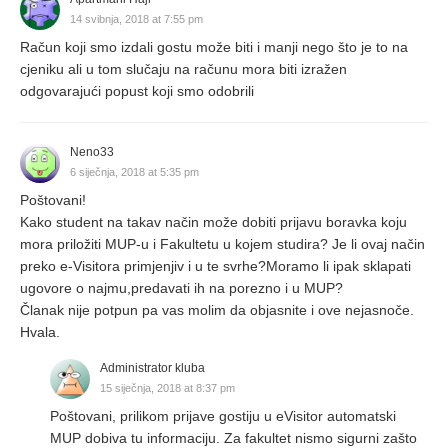
14 svibnja, 2018 at 7:55 pm
Račun koji smo izdali gostu može biti i manji nego što je to na
cjeniku ali u tom slučaju na računu mora biti izražen
odgovarajući popust koji smo odobrili
Neno33
6 siječnja, 2018 at 5:35 pm
Poštovani!
Kako student na takav način može dobiti prijavu boravka koju
mora priložiti MUP-u i Fakultetu u kojem studira? Je li ovaj način
preko e-Visitora primjenjiv i u te svrhe?Moramo li ipak sklapati
ugovore o najmu,predavati ih na porezno i u MUP?
Članak nije potpun pa vas molim da objasnite i ove nejasnoče.
Hvala.
Administrator kluba
15 siječnja, 2018 at 8:37 pm
Poštovani, prilikom prijave gostiju u eVisitor automatski
MUP dobiva tu informaciju. Za fakultet nismo sigurni zašto