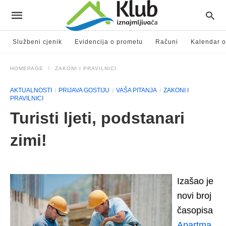
Službeni cjenik
Evidencija o prometu
Računi
Kalendar o
HOMEPAGE
ZAKONI I PRAVILNICI
AKTUALNOSTI
PRIJAVA GOSTIJU
VAŠA PITANJA
ZAKONI I
PRAVILNICI
Turisti ljeti, podstanari
zimi!
Izašao je
novi broj
časopisa
Apartma