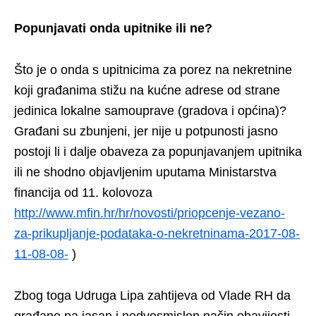
Popunjavati onda upitnike ili ne?
Što je o onda s upitnicima za porez na nekretnine
koji građanima stižu na kućne adrese od strane
jedinica lokalne samouprave (gradova i općina)?
Građani su zbunjeni, jer nije u potpunosti jasno
postoji li i dalje obaveza za popunjavanjem upitnika
ili ne shodno objavljenim uputama Ministarstva
financija od 11. kolovoza
http://www.mfin.hr/hr/novosti/priopcenje-vezano-
za-prikupljanje-podataka-o-nekretninama-2017-08-
11-08-08-
)
Zbog toga Udruga Lipa zahtijeva od Vlade RH da