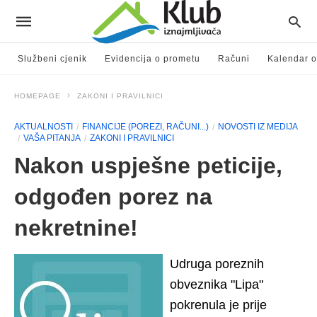
Službeni cjenik
Evidencija o prometu
Računi
Kalendar o
HOMEPAGE
ZAKONI I PRAVILNICI
AKTUALNOSTI
FINANCIJE (POREZI, RAČUNI...)
NOVOSTI IZ MEDIJA
VAŠA PITANJA
ZAKONI I PRAVILNICI
Nakon uspješne peticije,
odgođen porez na
nekretnine!
Udruga poreznih
obveznika "Lipa"
pokrenula je prije