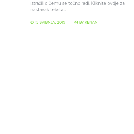
istražili o čemu se točno radi.​​ Kliknite ovdje za
nastavak teksta… ​​
15 SVIBNJA, 2019
BY
KENAN