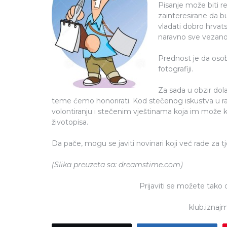
Pisanje može biti re
zainteresirane da b
vladati dobro hrvat
naravno sve vezano
Prednost je da oso
fotografiji.
Za sada u obzir dol
teme ćemo honorirati. Kod stečenog iskustva u ra
volontiranju i stečenim vještinama koja im može k
životopisa.
Da pače, mogu se javiti novinari koji već rade za t
(Slika preuzeta sa: dreamstime.com)
Prijaviti se možete tako d
klub.iznaj