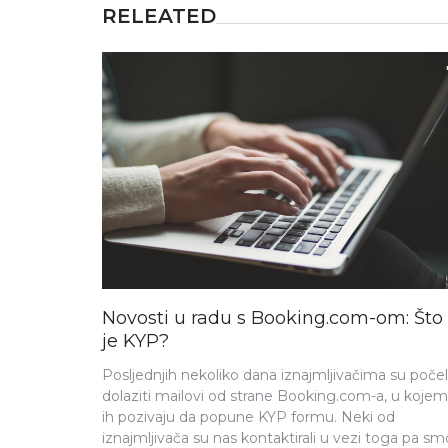
RELEATED
Novosti u radu s Booking.com-om: Što
je KYP?
Posljednjih nekoliko dana iznajmljivačima su počel
dolaziti mailovi od strane Booking.com-a, u kojem
ih pozivaju da popune KYP formu. Neki od
iznajmljivača su nas kontaktirali u vezi toga pa sm