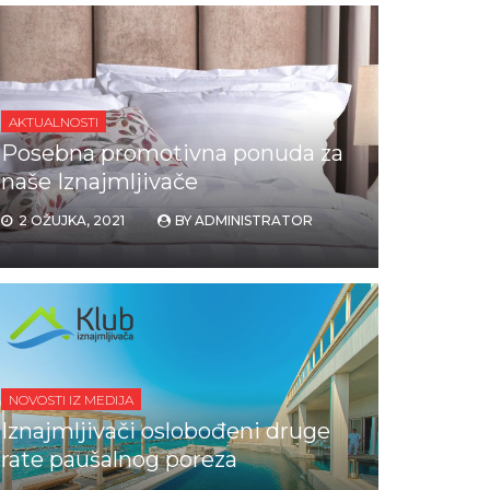
AKTUALNOSTI
Posebna promotivna ponuda za
naše Iznajmljivače
2 OŽUJKA, 2021
BY
ADMINISTRATOR
NOVOSTI IZ MEDIJA
Iznajmljivači oslobođeni druge
rate paušalnog poreza