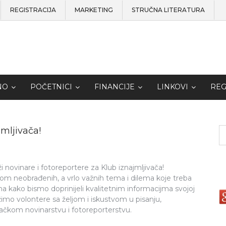
REGISTRACIJA
MARKETING
STRUČNA LITERATURA
NO
POČETNICI
FINANCIJE
LINKOVI
REG
mljivača!
 novinare i fotoreportere za Klub iznajmljivača!
om neobrađenih, a vrlo važnih tema i dilema koje treba
njima kako bismo doprinijeli kvalitetnim informacijma svojoj
ažimo volontere sa željom i iskustvom u pisanju,
ivačkom novinarstvu i fotoreporterstvu.