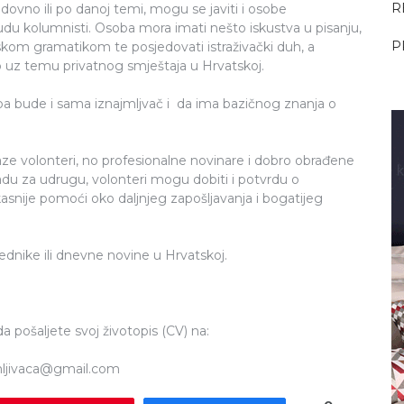
R
dovno ili po danoj temi, mogu se javiti i osobe
udu kolumnisti. Osoba mora imati nešto iskustva u pisanju,
P
skom gramatikom te posjedovati istraživački duh, a
 uz temu privatnog smještaja u Hrvatskoj.
ba bude i sama iznajmljvač i da ima bazičnog znanja o
aze volonteri, no profesionalne novinare i dobro obrađene
du za udrugu, volonteri mogu dobiti i potvrdu o
asnije pomoći oko daljnjeg zapošljavanja i bogatijeg
jednike ili dnevne novine u Hrvatskoj.
a pošaljete svoj životopis (CV) na:
mljivaca@gmail.com