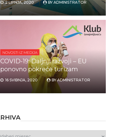
2 LIPNJA, 2020
BY
ADMINISTRATOR
NOVOSTI IZ MEDIJA
COVID-19: Daljnji razvoji – EU
ponovno pokreće turizam
16 SVIBNJA, 2020
BY
ADMINISTRATOR
RHIVA