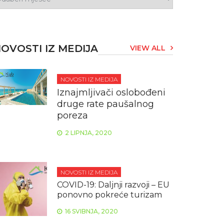
OVOSTI IZ MEDIJA
VIEW ALL
NOVOSTI IZ MEDIJA
Iznajmljivači oslobođeni
druge rate paušalnog
poreza
2 LIPNJA, 2020
NOVOSTI IZ MEDIJA
COVID-19: Daljnji razvoji – EU
ponovno pokreće turizam
16 SVIBNJA, 2020