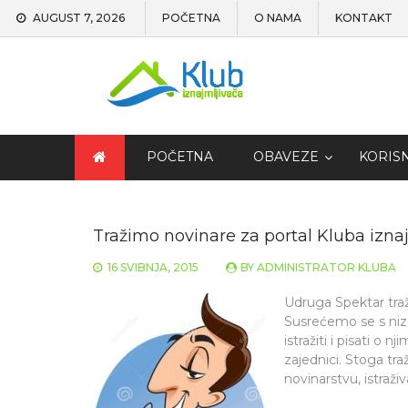
AUGUST 7, 2026
POČETNA
O NAMA
KONTAKT
POČETNA
OBAVEZE
KORIS
Tražimo novinare za portal Kluba iznaj
16 SVIBNJA, 2015
BY
ADMINISTRATOR KLUBA
Udruga Spektar traži
Susrećemo se s niz
istražiti i pisati o 
zajednici. Stoga tr
novinarstvu, istraž