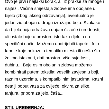
Ovo je prvi i najlakši korak, ali iz prakse za mnoge i
najteži. Većina smještaja zidove ima obojane u
bijelo (zbog lakšeg održavanja), eventualno je
jedan zid obojan u drugu izražajnu boju. Svakako
da bijela boja odražava dojam čistoće i urednosti,
ali ostale boje u prostoru isto tako djeluju na
specifični način. Možemo upotrijebiti tapete i foto
tapete koje prikazuju tematiku mjesta ili nešto što
želimo istaknuti, dati prostoru više svjetlosti,
dubinu... Boje osim obojanih zidova možemo
kombinirati putem tekstila; veselih zavjesa u boji, ili
raznim uzorcima, s kompatibilnim jastucima. Razni
detalji poput vaza za cvijeće, okvira za slike,
tanjura, pribora za jelo, čaša...
STIL UREĐERNJA: