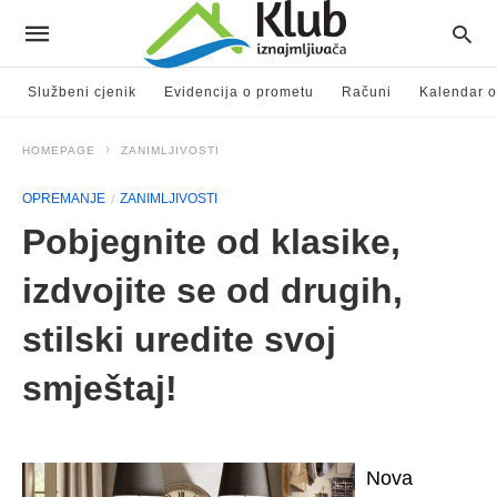
Službeni cjenik
Evidencija o prometu
Računi
Kalendar o
HOMEPAGE
ZANIMLJIVOSTI
OPREMANJE
ZANIMLJIVOSTI
Pobjegnite od klasike,
izdvojite se od drugih,
stilski uredite svoj
smještaj!
Nova