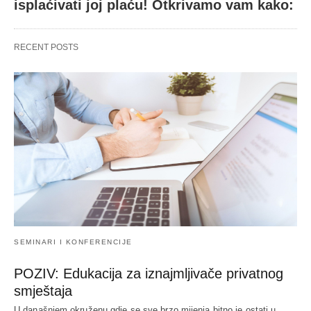
isplaćivati joj plaću! Otkrivamo vam kako:
RECENT POSTS
SEMINARI I KONFERENCIJE
POZIV: Edukacija za iznajmljivače privatnog
smještaja
U današnjem okruženu gdje se sve brzo mijenja bitno je ostati u