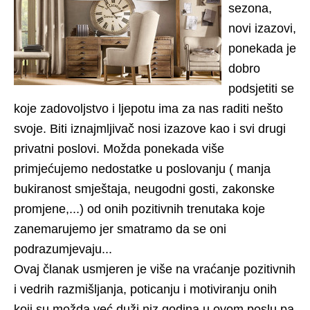
sezona,
novi izazovi,
ponekada je
dobro
podsjetiti se
koje zadovoljstvo i ljepotu ima za nas raditi nešto
svoje. Biti iznajmljivač nosi izazove kao i svi drugi
privatni poslovi. Možda ponekada više
primjećujemo nedostatke u poslovanju ( manja
bukiranost smještaja, neugodni gosti, zakonske
promjene,...) od onih pozitivnih trenutaka koje
zanemarujemo jer smatramo da se oni
podrazumjevaju...
Ovaj članak usmjeren je više na vraćanje pozitivnih
i vedrih razmišljanja, poticanju i motiviranju onih
koji su možda već duži niz godina u ovom poslu pa