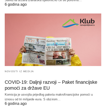
Savezna država Bavarska djelomično će se ponovno…
6 godina ago
NOVOSTI IZ MEDIJA
COVID-19: Daljnji razvoji – Paket financijske
pomoći za države EU
Komisija je usvojila prijedlog paketa makrofinancijske pomoći u
iznosu od tri milijarde eura. S obzirom…
6 godina ago