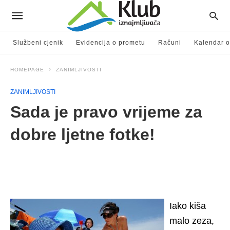
Službeni cjenik
Evidencija o prometu
Računi
Kalendar o
HOMEPAGE
ZANIMLJIVOSTI
ZANIMLJIVOSTI
Sada je pravo vrijeme za
dobre ljetne fotke!
Iako kiša
malo zeza,