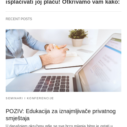
isplaćivati joj plaću! Otkrivamo vam kako:
RECENT POSTS
SEMINARI I KONFERENCIJE
POZIV: Edukacija za iznajmljivače privatnog
smještaja
U današnjem okruženu gdje se sve brzo mijenja bitno je ostati u