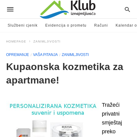
Službeni cjenik
Evidencija o prometu
Računi
Kalendar o
HOMEPAGE
ZANIMLJIVOSTI
OPREMANJE
VAŠA PITANJA
ZANIMLJIVOSTI
Kupaonska kozmetika za
apartmane!
Tražeći
privatni
smještaj
preko