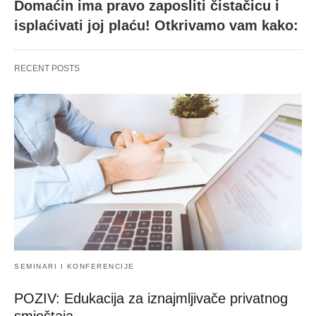
Domaćin ima pravo zaposliti čistačicu i
isplaćivati joj plaću! Otkrivamo vam kako:
RECENT POSTS
SEMINARI I KONFERENCIJE
POZIV: Edukacija za iznajmljivače privatnog
smještaja