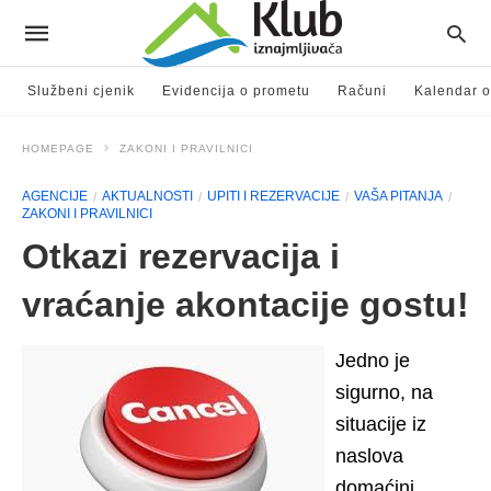
Službeni cjenik
Evidencija o prometu
Računi
Kalendar o
HOMEPAGE
ZAKONI I PRAVILNICI
AGENCIJE
AKTUALNOSTI
UPITI I REZERVACIJE
VAŠA PITANJA
ZAKONI I PRAVILNICI
Otkazi rezervacija i
vraćanje akontacije gostu!
Jedno je
sigurno, na
situacije iz
naslova
domaćini