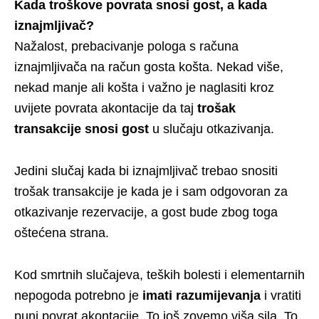
Kada troškove povrata snosi gost, a kada
iznajmljivač?
Nažalost, prebacivanje pologa s računa
iznajmljivača na račun gosta košta. Nekad više,
nekad manje ali košta i važno je naglasiti kroz
uvijete povrata akontacije da taj
trošak
transakcije snosi gost
u slučaju otkazivanja.
Jedini slučaj kada bi iznajmljivač trebao snositi
trošak transakcije je kada je i sam odgovoran za
otkazivanje rezervacije, a gost bude zbog toga
oštećena strana.
Kod smrtnih slučajeva, teških bolesti i elementarnih
nepogoda potrebno je
imati razumijevanja
i vratiti
puni povrat akontacije. To još zovemo viša sila. To