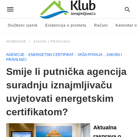
Službeni cjenik
Evidencija o prometu
Računi
Kalendar o
HOMEPAGE
ZAKONI I PRAVILNICI
AGENCIJE
ENERGETSKI CERTIFIKAT
VAŠA PITANJA
ZAKONI I
PRAVILNICI
Smije li putnička agencija
suradnju iznajmljivaču
uvjetovati energetskim
certifikatom?
Aktualna
rasprava o