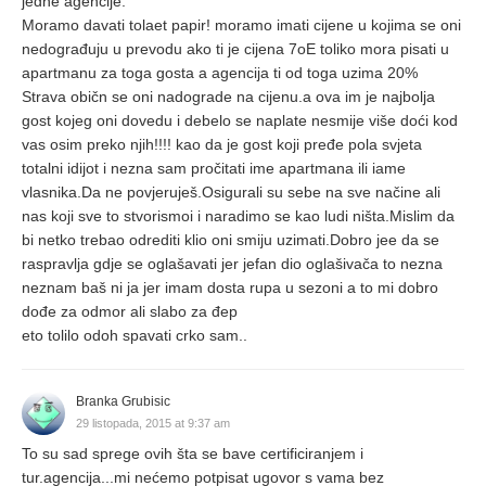
jedne agencije.
Moramo davati tolaet papir! moramo imati cijene u kojima se oni
nedograđuju u prevodu ako ti je cijena 7oE toliko mora pisati u
apartmanu za toga gosta a agencija ti od toga uzima 20%
Strava običn se oni nadograde na cijenu.a ova im je najbolja
gost kojeg oni dovedu i debelo se naplate nesmije više doći kod
vas osim preko njih!!!! kao da je gost koji pređe pola svjeta
totalni idijot i nezna sam pročitati ime apartmana ili iame
vlasnika.Da ne povjeruješ.Osigurali su sebe na sve načine ali
nas koji sve to stvorismoi i naradimo se kao ludi ništa.Mislim da
bi netko trebao odrediti klio oni smiju uzimati.Dobro jee da se
raspravlja gdje se oglašavati jer jefan dio oglašivača to nezna
neznam baš ni ja jer imam dosta rupa u sezoni a to mi dobro
dođe za odmor ali slabo za đep
eto tolilo odoh spavati crko sam..
Branka Grubisic
29 listopada, 2015 at 9:37 am
To su sad sprege ovih šta se bave certificiranjem i
tur.agencija...mi nećemo potpisat ugovor s vama bez