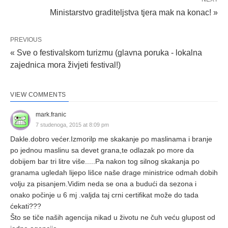
Ministarstvo graditeljstva tjera mak na konac! »
PREVIOUS
« Sve o festivalskom turizmu (glavna poruka - lokalna
zajednica mora živjeti festival!)
VIEW COMMENTS
mark.franic
7 studenoga, 2015 at 8:09 pm
Dakle.dobro većer.Izmorilp me skakanje po maslinama i branje
po jednou maslinu sa devet grana,te odlazak po more da
dobijem bar tri litre više.....Pa nakon tog silnog skakanja po
granama ugledah lijepo lišce naše drage ministrice odmah dobih
volju za pisanjem.Vidim neda se ona a budući da sezona i
onako počinje u 6 mj .valjda taj crni certifikat može do tada
ćekati???
Što se tiče naših agencija nikad u životu ne čuh veću glupost od