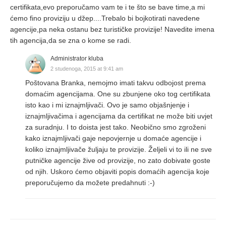
certifikata,evo preporučamo vam te i te što se bave time,a mi
ćemo fino proviziju u džep....Trebalo bi bojkotirati navedene
agencije,pa neka ostanu bez turističke provizije! Navedite imena
tih agencija,da se zna o kome se radi.
Administrator kluba
2 studenoga, 2015 at 9:41 am
Poštovana Branka, nemojmo imati takvu odbojost prema
domaćim agencijama. One su zbunjene oko tog certifikata
isto kao i mi iznajmljivači. Ovo je samo objašnjenje i
iznajmljivačima i agencijama da certifikat ne može biti uvjet
za suradnju. I to doista jest tako. Neobično smo zgroženi
kako iznajmljivači gaje nepovjernje u domaće agencije i
koliko iznajmljivače žuljaju te provizije. Željeli vi to ili ne sve
putničke agencije žive od provizije, no zato dobivate goste
od njih. Uskoro ćemo objaviti popis domaćih agencija koje
preporučujemo da možete predahnuti :-)