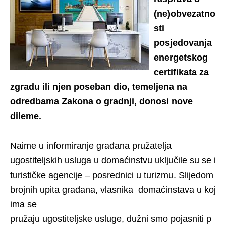
(ne)obvezatno
sti
posjedovanja
energetskog
certifikata za
zgradu ili njen poseban dio, temeljena na
odredbama Zakona o gradnji, donosi nove
dileme.
Naime u informiranje građana pružatelja
ugostiteljskih usluga u domaćinstvu uključile su se i
turističke agencije – posrednici u turizmu. Slijedom
brojnih upita građana, vlasnika domaćinstava u koj
ima se
pružaju ugostiteljske usluge, dužni smo pojasniti p