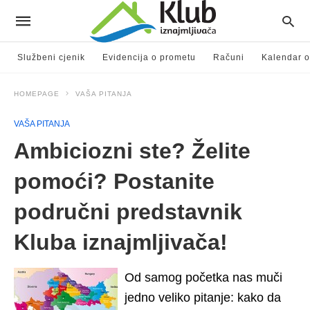
Službeni cjenik
Evidencija o prometu
Računi
Kalendar o
HOMEPAGE
VAŠA PITANJA
VAŠA PITANJA
Ambiciozni ste? Želite
pomoći? Postanite
područni predstavnik
Kluba iznajmljivača!
Od samog početka nas muči
jedno veliko pitanje: kako da