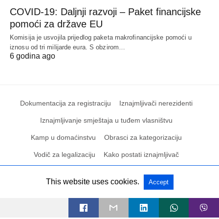
COVID-19: Daljnji razvoji – Paket financijske
pomoći za države EU
Komisija je usvojila prijedlog paketa makrofinancijske pomoći u
iznosu od tri milijarde eura. S obzirom…
6 godina ago
Dokumentacija za registraciju
Iznajmljivači nerezidenti
Iznajmljivanje smještaja u tuđem vlasništvu
Kamp u domaćinstvu
Obrasci za kategorizaciju
Vodič za legalizaciju
Kako postati iznajmljivač
This website uses cookies.
Accept
All Rights Reserved
View Non-AMP Version