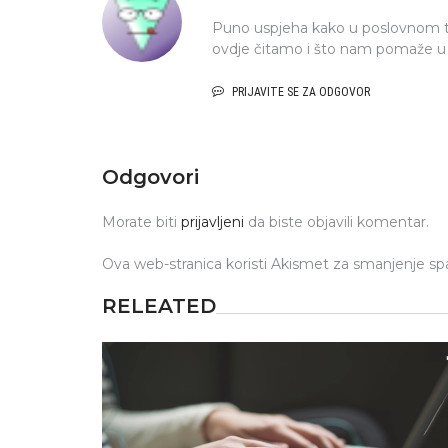
Puno uspjeha kako u poslovnom tak
ovdje čitamo i što nam pomaže u r
PRIJAVITE SE ZA ODGOVOR
Odgovori
Morate biti
prijavljeni
da biste objavili komentar.
Ova web-stranica koristi Akismet za smanjenje s
RELEATED