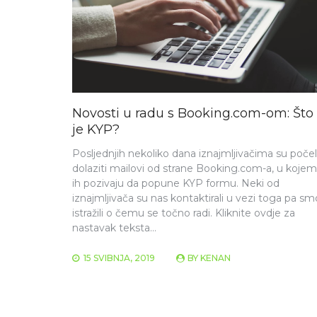
Novosti u radu s Booking.com-om: Što
je KYP?
Posljednjih nekoliko dana iznajmljivačima su počel
dolaziti mailovi od strane Booking.com-a, u kojem
ih pozivaju da popune KYP formu. Neki od
iznajmljivača su nas kontaktirali u vezi toga pa sm
istražili o čemu se točno radi.​​ Kliknite ovdje za
nastavak teksta… ​​
15 SVIBNJA, 2019
BY
KENAN