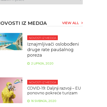
OVOSTI IZ MEDIJA
VIEW ALL
NOVOSTI IZ MEDIJA
Iznajmljivači oslobođeni
druge rate paušalnog
poreza
2 LIPNJA, 2020
NOVOSTI IZ MEDIJA
COVID-19: Daljnji razvoji – EU
ponovno pokreće turizam
16 SVIBNJA, 2020