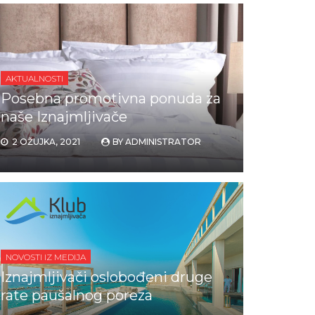
AKTUALNOSTI
Posebna promotivna ponuda za
naše Iznajmljivače
2 OŽUJKA, 2021
BY
ADMINISTRATOR
NOVOSTI IZ MEDIJA
Iznajmljivači oslobođeni druge
rate paušalnog poreza