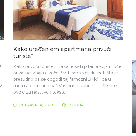
Kako uređenjem apartmana privući
turiste?
i
Kako privući turiste, majka je svih pitanja koja muče
privatne iznajmljivače. Svi bismo voljeli znati što je
presudno da se dogodi taj famozni „klik” i da u
o
moru apartmana baš Vaš bude izabran. ​​ Kliknite
ovdje za nastavak teksta… ​​
29 TRAVNJA, 2019
BY
LIDIJA