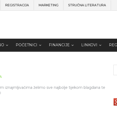
REGISTRACIJA
MARKETING
STRUČNA LITERATURA
NO
POČETNICI
FINANCIJE
LINKOVI
REG
A
m iznajmljivačima želimo sve najbolje tijekom blagdana te
