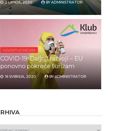
2 LIPNJA, 2020
BY
ADMINISTRATOR
NOVOSTI IZ MEDIJA
COVID-19: Daljnji razvoji – EU
ponovno pokreće turizam
16 SVIBNJA, 2020
BY
ADMINISTRATOR
RHIVA