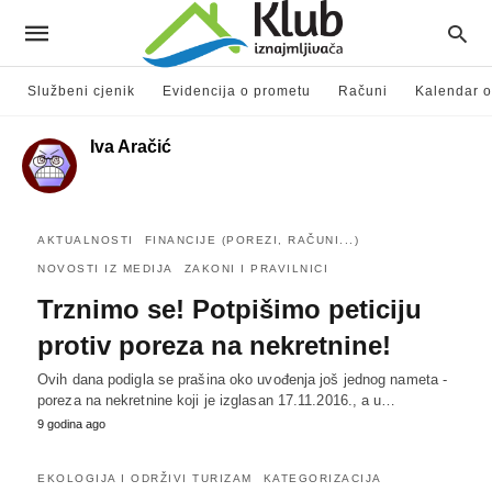
Službeni cjenik
Evidencija o prometu
Računi
Kalendar o
Iva Aračić
AKTUALNOSTI
FINANCIJE (POREZI, RAČUNI...)
NOVOSTI IZ MEDIJA
ZAKONI I PRAVILNICI
Trznimo se! Potpišimo peticiju
protiv poreza na nekretnine!
Ovih dana podigla se prašina oko uvođenja još jednog nameta -
poreza na nekretnine koji je izglasan 17.11.2016., a u…
9 godina ago
EKOLOGIJA I ODRŽIVI TURIZAM
KATEGORIZACIJA