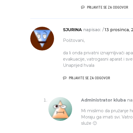
turizam
privatnog smještaja
PRIJAVITE SE ZA ODGOVOR
Y
ADMINISTRATOR
19 TRAVNJA, 2021
BY
ADMINISTR
SJURINA
napisao:
13 prosinca, 
Poštovani,
da li onda privatni iznajmljivači 
evakuacije, vatrogasni aparat i sve
Unaprijed hvala
PRIJAVITE SE ZA ODGOVOR
Administrator kluba
na
Mi mislimo da pružanje h
Moraju ga imati svi. Vatr
služe 🙂