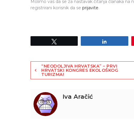
Molimo vas da se za nastavak čitanja članaka na
registrirani korisnik da se
prijavite
.
Tweet
Share
“NEODOLJIVA HRVATSKA” – PRVI
HRVATSKI KONGRES EKOLOŠKOG
TURIZMA!
Iva Aračić