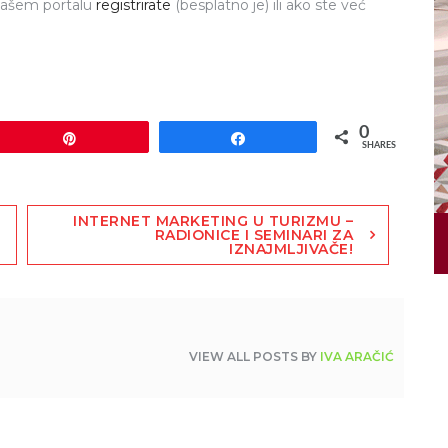
 našem portalu
registrirate
(besplatno je) ili ako ste već
0
Pin
Share
SHARES
INTERNET MARKETING U TURIZMU –
RADIONICE I SEMINARI ZA
IZNAJMLJIVAČE!
VIEW ALL POSTS BY
IVA ARAČIĆ