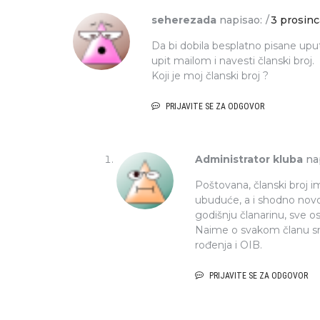
seherezada
napisao:
3 prosinc
Da bi dobila besplatno pisane upu
upit mailom i navesti članski broj.
Koji je moj članski broj ?
PRIJAVITE SE ZA ODGOVOR
Administrator kluba
na
Poštovana, članski broj i
ubuduće, a i shodno novo
godišnju članarinu, sve o
Naime o svakom članu sm
rođenja i OIB.
PRIJAVITE SE ZA ODGOVOR