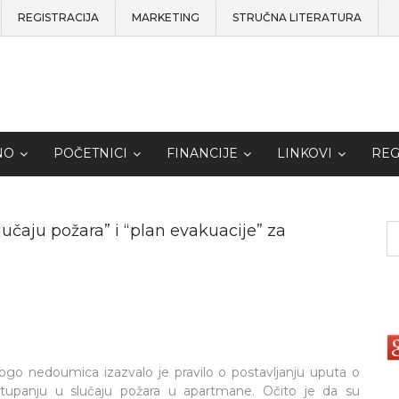
REGISTRACIJA
MARKETING
STRUČNA LITERATURA
NO
POČETNICI
FINANCIJE
LINKOVI
REG
lučaju požara” i “plan evakuacije” za
go nedoumica izazvalo je pravilo o postavljanju uputa o
tupanju u slučaju požara u apartmane. Očito je da su