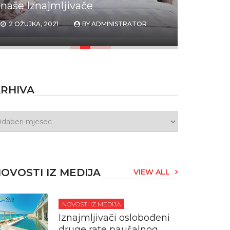
rate paušalnog poreza
ponovno
2 LIPNJA, 2020
BY
ADMINISTRATOR
16 SVIBNJA
RHIVA
OVOSTI IZ MEDIJA
VIEW ALL
NOVOSTI IZ MEDIJA
Iznajmljivači oslobođeni
druge rate paušalnog