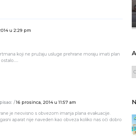
naše Iznajmljivače
ATOR
2 OŽUJKA, 2021
BY
ADMINISTRATOR
2014 u 2:29 pm
A
apartmana koji ne pružaju usluge prehrane moraju imati plan
 ostalo…..
N
pisao:
16 prosinca, 2014 u 11:57 am
rane je neovisno s obvezom imanja plana evakuacije.
ogasni aparat nije naveden kao obveza koliko nas oči dobro