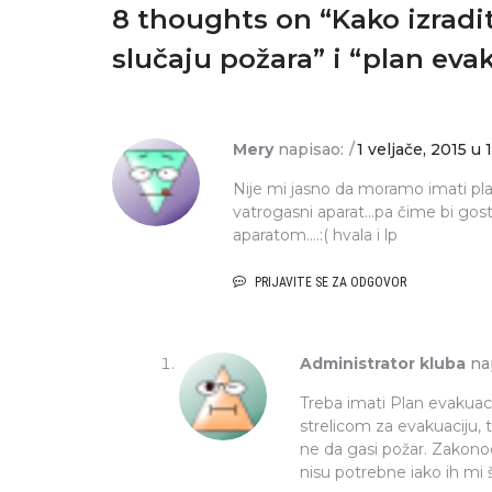
8 thoughts on “
Kako izradi
slučaju požara” i “plan evak
Mery
napisao:
1 veljače, 2015 u
Nije mi jasno da moramo imati pla
vatrogasni aparat…pa čime bi gost
aparatom….:( hvala i lp
PRIJAVITE SE ZA ODGOVOR
Administrator kluba
na
Treba imati Plan evakuaci
strelicom za evakuaciju, t
SEMINARI I KONFERENCIJE
ne da gasi požar. Zakono
azvoji – EU
POZIV: Edukacija za iznajml
nisu potrebne iako ih mi