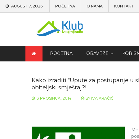
AUGUST 7, 2026
POČETNA
O NAMA
KONTAKT
POČETNA
OBAVEZE
KORIS
Kako izraditi “Upute za postupanje u s
obiteljski smještaj?!
3 PROSINCA, 2014
BY
IVA ARAČIĆ
Mno
pos