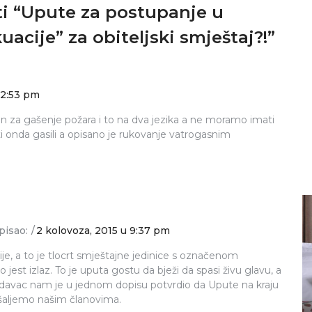
ti “Upute za postupanje u
uacije” za obiteljski smještaj?!
”
 12:53 pm
n za gašenje požara i to na dva jezika a ne moramo imati
i onda gasili a opisano je rukovanje vatrogasnim
pisao:
2 kolovoza, 2015 u 9:37 pm
je, a to je tlocrt smještajne jedinice s označenom
o jest izlaz. To je uputa gostu da bježi da spasi živu glavu, a
AKTUALNOSTI
davac nam je u jednom dopisu potvrdio da Upute na kraju
jivače
 šaljemo našim članovima.
Posebna promotivna ponuda za