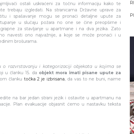
R
ajmljivači ostali uskraćeni za točnu informaciju kako te
te trebaju izgledati. Na stranicama Državne uprave za
P
titu i spašavanje mogu se pronaći detaljne upute za
tupanje u slučaju požara no one se čine preopširne i
grapne za stavljanje u apartmane i na dva jezika. Zato
o navesti ono najvažnije, a koje se može pronaći i u
edinim brošurama.
u o razvrstavanju i kategorizaciji objekata u kojima se
ji u članku 15. da
objekt mora imati pisane upute za
istom članku
točka 2 je izbrisana
, da vas to ne buni, naime
te na bar jedan strani jezik i ostavite u apartmanu na
acije. Plan evakuacije objasnit ćemo u nastavku teksta