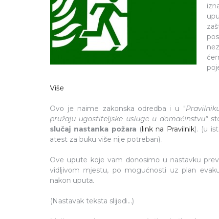
izn
upu
zaš
pos
nez
ćem
poj
Više
Ovo je naime zakonska odredba i u "
Pravilnik
pružaju ugostiteljske usluge u domaćinstvu"
sto
slučaj nastanka požara
(
link na Pravilnik
). (u 
atest za buku više nije potreban).
Ove upute koje vam donosimo u nastavku prevedi
vidljivom mjestu, po mogućnosti uz plan evaku
nakon uputa.
(Nastavak teksta slijedi...)