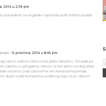
a, 2014 u 2:39 pm
te prevedene na engleski i njemački jezik trebam poslati
S
pisao:
6 prosinca, 2014 u 8:45 pm
maju samo redovni članovi koji plate članarinu. Od sada pa
m zakonu o udrugama, članovi će biti samo oni koji plate
stale nećemo zvati članovima već korisnicima portala.
o dužni voditi kompletnu evidenciju kao to je i datum