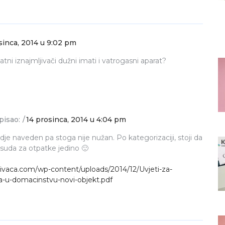
sinca, 2014 u 9:02 pm
tni iznajmljivači dužni imati i vatrogasni aparat?
pisao:
14 prosinca, 2014 u 4:04 pm
dje naveden pa stoga nije nužan. Po kategorizaciji, stoji da
suda za otpatke jedino 🙂
jivaca.com/wp-content/uploads/2014/12/Uvjeti-za-
a-u-domacinstvu-novi-objekt.pdf