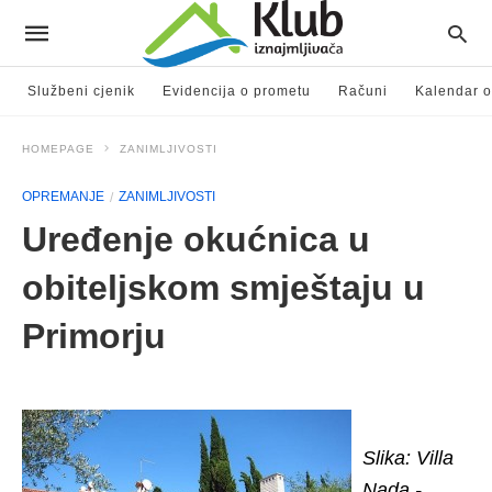
Službeni cjenik
Evidencija o prometu
Računi
Kalendar o
HOMEPAGE
ZANIMLJIVOSTI
OPREMANJE
ZANIMLJIVOSTI
Uređenje okućnica u
obiteljskom smještaju u
Primorju
Slika: Villa
Nada -