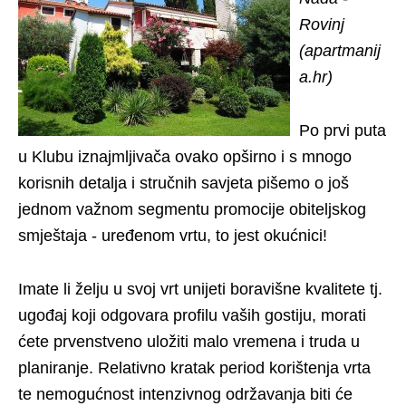
Rovinj
(apartmanij
a.hr)
Po prvi puta
u Klubu iznajmljivača ovako opširno i s mnogo
korisnih detalja i stručnih savjeta pišemo o još
jednom važnom segmentu promocije obiteljskog
smještaja - uređenom vrtu, to jest okućnici!
Imate li želju u svoj vrt unijeti boravišne kvalitete tj.
ugođaj koji odgovara profilu vaših gostiju, morati
ćete prvenstveno uložiti malo vremena i truda u
planiranje. Relativno kratak period korištenja vrta
te nemogućnost intenzivnog održavanja biti će