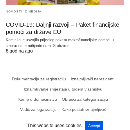
NOVOSTI IZ MEDIJA
COVID-19: Daljnji razvoji – Paket financijske
pomoći za države EU
Komisija je usvojila prijedlog paketa makrofinancijske pomoći u
iznosu od tri milijarde eura. S obzirom…
6 godina ago
Dokumentacija za registraciju
Iznajmljivači nerezidenti
Iznajmljivanje smještaja u tuđem vlasništvu
Kamp u domaćinstvu
Obrasci za kategorizaciju
Vodič za legalizaciju
Kako postati iznajmljivač
This website uses cookies.
Accept
All Rights Reserved
View Non-AMP Version