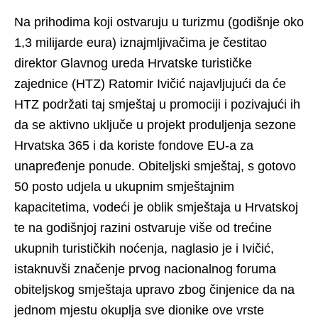
Na prihodima koji ostvaruju u turizmu (godišnje oko
1,3 milijarde eura) iznajmljivačima je čestitao
direktor Glavnog ureda Hrvatske turističke
zajednice (HTZ) Ratomir Ivičić najavljujući da će
HTZ podržati taj smještaj u promociji i pozivajući ih
da se aktivno uključe u projekt produljenja sezone
Hrvatska 365 i da koriste fondove EU-a za
unapređenje ponude. Obiteljski smještaj, s gotovo
50 posto udjela u ukupnim smještajnim
kapacitetima, vodeći je oblik smještaja u Hrvatskoj
te na godišnjoj razini ostvaruje više od trećine
ukupnih turističkih noćenja, naglasio je i Ivičić,
istaknuvši značenje prvog nacionalnog foruma
obiteljskog smještaja upravo zbog činjenice da na
jednom mjestu okuplja sve dionike ove vrste