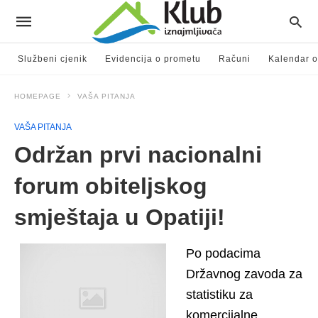
Službeni cjenik
Evidencija o prometu
Računi
Kalendar o
HOMEPAGE
VAŠA PITANJA
VAŠA PITANJA
Održan prvi nacionalni
forum obiteljskog
smještaja u Opatiji!
Po podacima
Državnog zavoda za
statistiku za
komercijalne