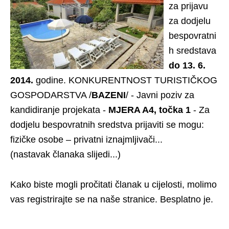
za prijavu
za dodjelu
bespovratni
h sredstava
do 13. 6.
2014.
godine. KONKURENTNOST TURISTIČKOG
GOSPODARSTVA /
BAZENI
/ - Javni poziv za
kandidiranje projekata -
MJERA A4, točka 1
- Za
dodjelu bespovratnih sredstva prijaviti se mogu:
fizičke osobe – privatni iznajmljivači...
(nastavak članaka slijedi...)
Kako biste mogli pročitati članak u cijelosti, molimo
vas registrirajte se na naše stranice. Besplatno je.