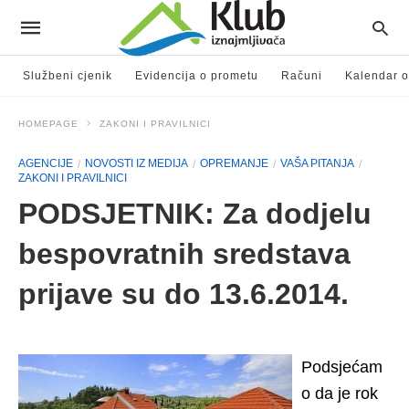
Službeni cjenik
Evidencija o prometu
Računi
Kalendar o
HOMEPAGE
ZAKONI I PRAVILNICI
AGENCIJE
NOVOSTI IZ MEDIJA
OPREMANJE
VAŠA PITANJA
ZAKONI I PRAVILNICI
PODSJETNIK: Za dodjelu
bespovratnih sredstava
prijave su do 13.6.2014.
Podsjećam
o da je rok