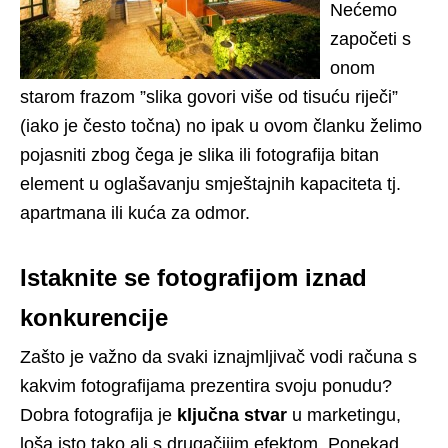
Nećemo
započeti s
onom
starom frazom ”slika govori više od tisuću riječi”
(iako je često točna) no ipak u ovom članku želimo
pojasniti zbog čega je slika ili fotografija bitan
element u oglašavanju smještajnih kapaciteta tj.
apartmana ili kuća za odmor.
Istaknite se fotografijom iznad
konkurencije
Zašto je važno da svaki iznajmljivač vodi računa s
kakvim fotografijama prezentira svoju ponudu?
Dobra fotografija je
ključna stvar
u marketingu,
loša isto tako ali s drugačijim efektom. Ponekad