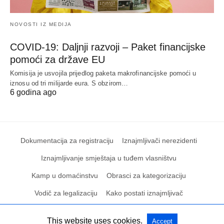
NOVOSTI IZ MEDIJA
COVID-19: Daljnji razvoji – Paket financijske
pomoći za države EU
Komisija je usvojila prijedlog paketa makrofinancijske pomoći u
iznosu od tri milijarde eura. S obzirom…
6 godina ago
Dokumentacija za registraciju
Iznajmljivači nerezidenti
Iznajmljivanje smještaja u tuđem vlasništvu
Kamp u domaćinstvu
Obrasci za kategorizaciju
Vodič za legalizaciju
Kako postati iznajmljivač
This website uses cookies.
Accept
All Rights Reserved
View Non-AMP Version