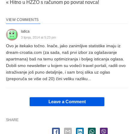
« Hitno u HZZO s računom po povrat novca!
VIEW COMMENTS
latica
3 lipnja, 2014 at 5:23 pm
Ovo je itekako točno. Inače, jako zanimljive statistike imaju iz
dream-croatia.com (za sada, naš prvi izbor za oglašavanje
apartmana) baš na temu optimiziranja i boljeg isticanja oglasa.
Dobili smo newsletter u kojem su vodeći travel portali, radili ovo
istraživanje još puno detaljnije, i sam broj slika uz oglas
(preporuča se više od 20) čini veliku razliku...
Leave a Comment
SHARE