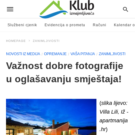
Službeni cjenik
Evidencija o prometu
Računi
Kalendar o
HOMEPAGE
ZANIMLJIVOSTI
NOVOSTI IZ MEDIJA
OPREMANJE
VAŠA PITANJA
ZANIMLJIVOSTI
Važnost dobre fotografije
u oglašavanju smještaja!
(
slika lijevo:
Villa Lili, Iž -
apartmanija
.hr
)