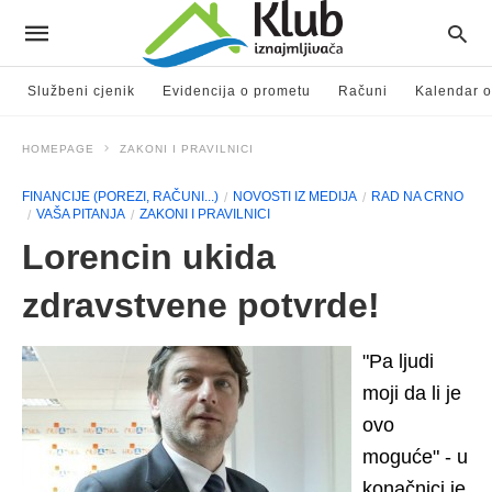
Službeni cjenik
Evidencija o prometu
Računi
Kalendar o
HOMEPAGE
ZAKONI I PRAVILNICI
FINANCIJE (POREZI, RAČUNI...)
NOVOSTI IZ MEDIJA
RAD NA CRNO
VAŠA PITANJA
ZAKONI I PRAVILNICI
Lorencin ukida
zdravstvene potvrde!
"Pa ljudi
moji da li je
ovo
moguće" - u
konačnici je