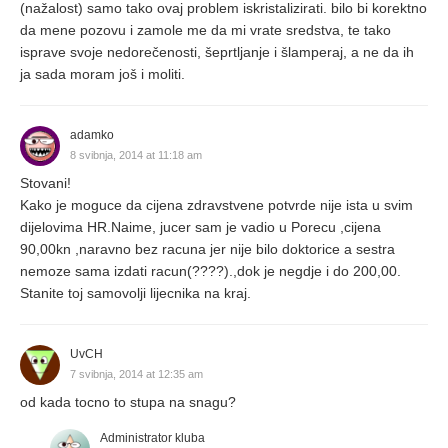
(nažalost) samo tako ovaj problem iskristalizirati. bilo bi korektno
da mene pozovu i zamole me da mi vrate sredstva, te tako
isprave svoje nedorečenosti, šeprtljanje i šlamperaj, a ne da ih
ja sada moram još i moliti.
adamko
8 svibnja, 2014 at 11:18 am
Stovani!
Kako je moguce da cijena zdravstvene potvrde nije ista u svim
dijelovima HR.Naime, jucer sam je vadio u Porecu ,cijena
90,00kn ,naravno bez racuna jer nije bilo doktorice a sestra
nemoze sama izdati racun(????).,dok je negdje i do 200,00.
Stanite toj samovolji lijecnika na kraj.
UvCH
7 svibnja, 2014 at 12:35 am
od kada tocno to stupa na snagu?
Administrator kluba