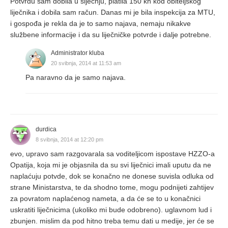
Potvrdu sam dobila u siječnju, platila 150 kn kod obiteljskog
liječnika i dobila sam račun. Danas mi je bila inspekcija za MTU,
i gospođa je rekla da je to samo najava, nemaju nikakve
službene informacije i da su liječničke potvrde i dalje potrebne.
Administrator kluba
20 svibnja, 2014 at 11:53 am
Pa naravno da je samo najava.
durdica
8 svibnja, 2014 at 12:20 pm
evo, upravo sam razgovarala sa voditeljicom ispostave HZZO-a
Opatija, koja mi je objasnila da su svi liječnici imali uputu da ne
naplaćuju potvde, dok se konačno ne donese suvisla odluka od
strane Ministarstva, te da shodno tome, mogu podnijeti zahtijev
za povratom naplaćenog nameta, a da će se to u konačnici
uskratiti liječnicima (ukoliko mi bude odobreno). uglavnom lud i
zbunjen. mislim da pod hitno treba temu dati u medije, jer će se