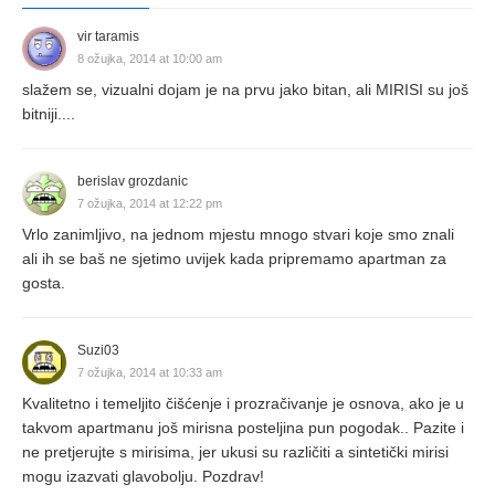
vir taramis
8 ožujka, 2014 at 10:00 am
slažem se, vizualni dojam je na prvu jako bitan, ali MIRISI su još
bitniji....
berislav grozdanic
7 ožujka, 2014 at 12:22 pm
Vrlo zanimljivo, na jednom mjestu mnogo stvari koje smo znali
ali ih se baš ne sjetimo uvijek kada pripremamo apartman za
gosta.
Suzi03
7 ožujka, 2014 at 10:33 am
Kvalitetno i temeljito čišćenje i prozračivanje je osnova, ako je u
takvom apartmanu još mirisna posteljina pun pogodak.. Pazite i
ne pretjerujte s mirisima, jer ukusi su različiti a sintetički mirisi
mogu izazvati glavobolju. Pozdrav!