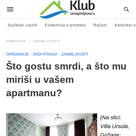
Službeni cjenik
Evidencija o prometu
Računi
Kalendar o
HOMEPAGE
ZANIMLJIVOSTI
OPREMANJE
VAŠA PITANJA
ZANIMLJIVOSTI
Što gostu smrdi, a što mu
miriši u vašem
apartmanu?
(Na slici:
Villa Ursula,
Grižane;