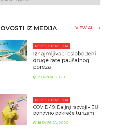
OVOSTI IZ MEDIJA
VIEW ALL
NOVOSTI IZ MEDIJA
Iznajmljivači oslobođeni
druge rate paušalnog
poreza
2 LIPNJA, 2020
NOVOSTI IZ MEDIJA
COVID-19: Daljnji razvoji – EU
ponovno pokreće turizam
16 SVIBNJA, 2020