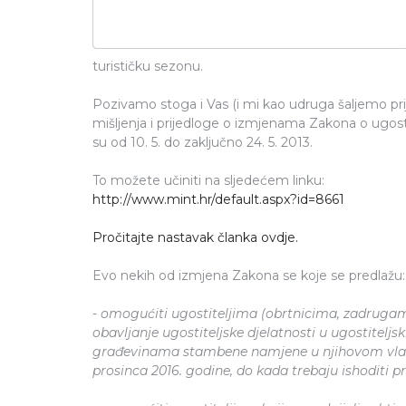
turističku sezonu.
Pozivamo stoga i Vas (i mi kao udruga šaljemo prij
mišljenja i prijedloge o izmjenama Zakona o ugosti
su od 10. 5. do zaključno 24. 5. 2013.
To možete učiniti na sljedećem linku:
http://www.mint.hr/default.aspx?id=8661
Pročitajte nastavak članka ovdje.
Evo nekih od izmjena Zakona se koje se predlažu:
- omogućiti ugostiteljima (obrtnicima, zadruga
obavljanje ugostiteljske djelatnosti u ugostitel
građevinama stambene namjene u njihovom vlasni
prosinca 2016. godine, do kada trebaju ishoditi