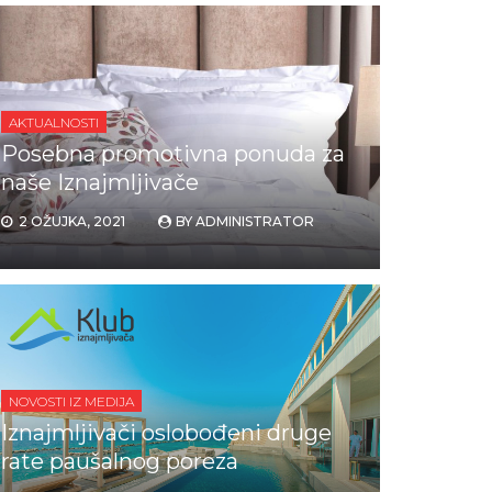
AKTUALNOSTI
Posebna promotivna ponuda za
naše Iznajmljivače
2 OŽUJKA, 2021
BY
ADMINISTRATOR
NOVOSTI IZ MEDIJA
Iznajmljivači oslobođeni druge
rate paušalnog poreza