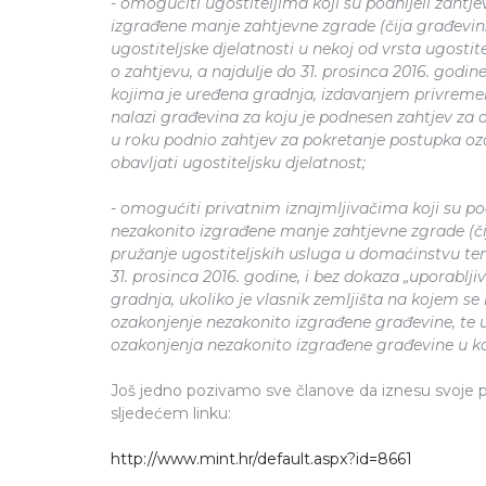
- omogućiti ugostiteljima koji su podnijeli zaht
izgrađene manje zahtjevne zgrade (čija građevins
ugostiteljske djelatnosti u nekoj od vrsta ugostite
o zahtjevu, a najdulje do 31. prosinca 2016. godin
kojima je uređena gradnja, izdavanjem privremeno
nalazi građevina za koju je podnesen zahtjev za 
u roku podnio zahtjev za pokretanje postupka oz
obavljati ugostiteljsku djelatnost;
- omogućiti privatnim iznajmljivačima koji su po
nezakonito izgrađene manje zahtjevne zgrade (či
pružanje ugostiteljskih usluga u domaćinstvu te
31. prosinca 2016. godine, i bez dokaza „uporablj
gradnja, ukoliko je vlasnik zemljišta na kojem se
ozakonjenje nezakonito izgrađene građevine, te u
ozakonjenja nezakonito izgrađene građevine u koj
Još jedno pozivamo sve članove da iznesu svoje pri
sljedećem linku:
http://www.mint.hr/default.aspx?id=8661