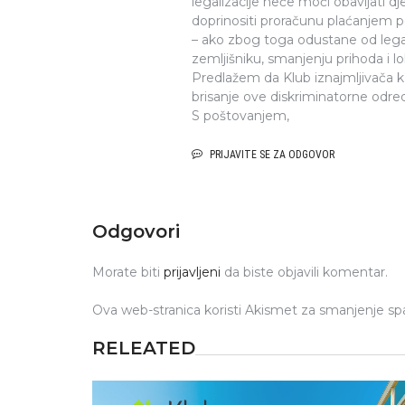
legalizacije neće moći obavljati dje
doprinositi proračunu plaćanjem p
– ako zbog toga odustane od legali
zemljišniku, smanjenju prihoda i lo
Predlažem da Klub iznajmljivača ka
brisanje ove diskriminatorne odre
S poštovanjem,
PRIJAVITE SE ZA ODGOVOR
Odgovori
Morate biti
prijavljeni
da biste objavili komentar.
Ova web-stranica koristi Akismet za smanjenje s
RELEATED