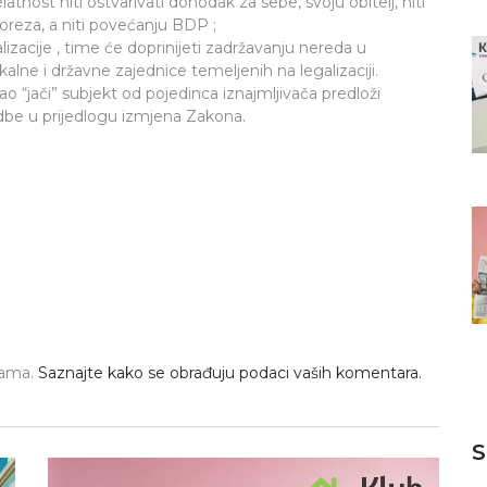
latnost niti ostvarivati dohodak za sebe, svoju obitelj, niti
oreza, a niti povećanju BDP ;
zacije , time će doprinijeti zadržavanju nereda u
kalne i državne zajednice temeljenih na legalizaciji.
o “jači” subjekt od pojedinca iznajmljivača predloži
dbe u prijedlogu izmjena Zakona.
pama.
Saznajte kako se obrađuju podaci vaših komentara.
S