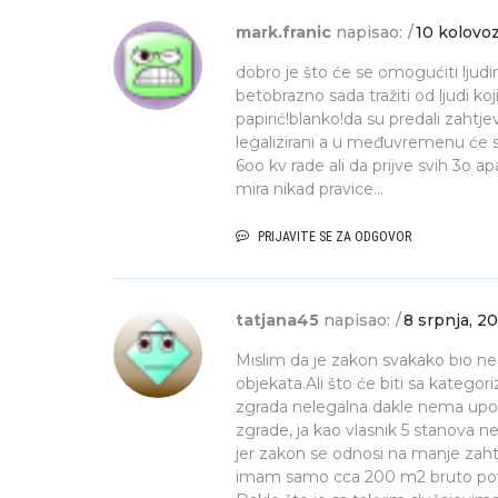
mark.franic
napisao:
10 kolovoz
dobro je što će se omogućiti ljudim
betobrazno sada tražiti od ljudi k
papirić!blanko!da su predali zahtje
legalizirani a u međuvremenu će s
6oo kv rade ali da prijve svih 3o a
mira nikad pravice…
PRIJAVITE SE ZA ODGOVOR
tatjana45
napisao:
8 srpnja, 2
Mislim da je zakon svakako bio ne
objekata.Ali što će biti sa kateg
zgrada nelegalna dakle nema uporab
zgrade, ja kao vlasnik 5 stanova 
jer zakon se odnosi na manje zaht
imam samo cca 200 m2 bruto pov