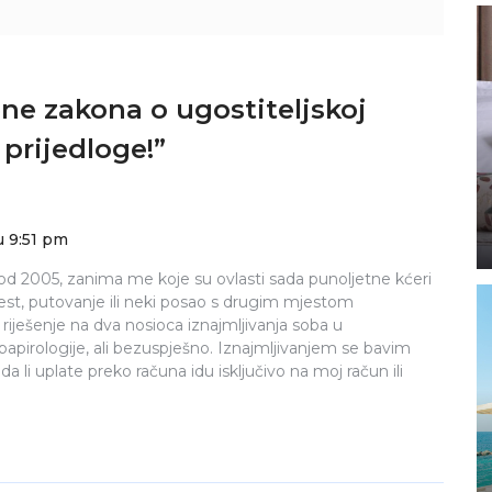
ne zakona o ugostiteljskoj
 prijedloge!
”
u 9:51 pm
 od 2005, zanima me koje su ovlasti sada punoljetne kćeri
lest, putovanje ili neki posao s drugim mjestom
 riješenje na dva nosioca iznajmljivanja soba u
pirologije, ali bezuspješno. Iznajmljivanjem se bavim
 li uplate preko računa idu isključivo na moj račun ili