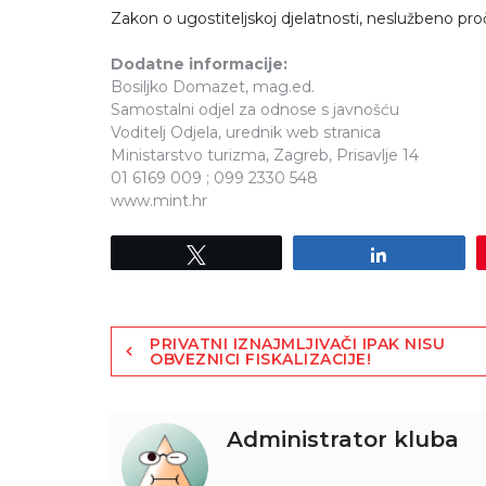
Zakon o ugostiteljskoj djelatnosti, neslužbeno proč
Dodatne informacije:
Bosiljko Domazet, mag.ed.
Samostalni odjel za odnose s javnošću
Voditelj Odjela, urednik web stranica
Ministarstvo turizma, Zagreb, Prisavlje 14
01 6169 009 ; 099 2330 548
www.mint.hr
Tweet
Share
PRIVATNI IZNAJMLJIVAČI IPAK NISU
OBVEZNICI FISKALIZACIJE!
Administrator kluba