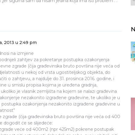
,jer sigurna sam da nisam jedina koja ima isti problem . .
N
a, 2013 u 2:49 pm
dnosi na izmjene
 podnijeli zahtjev za pokretanje postupka ozakonjenja
vne zgrade (čija građevinska bruto površina nije veća od
djelatnosti u nekoj od vrsta ugostiteljskog objekta, do
čiti o zahtjevu, a najdulje do 31. prosinca 2016. godine, i
ine u smislu propisa kojima je uređena gradnja,
koliko je vlasnik zemljišta na kojem se nalazi građevina
akonjenje nezakonito izgrađene građevine, te ukoliko je u
e postupka ozakonjenja nezakonito izgrađene građevine u
latnost”
ne zgrade (čija građevinska bruto površina nije veća od 400
e dogodit će se slijedeće:
ne zgrade veće od 400m2 (npr 425m2) pokrene postupak