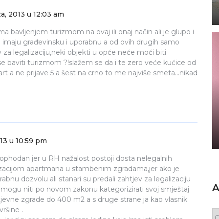
a, 2013 u 12:03 am
a bavljenjem turizmom na ovaj ili onaj način ali je glupo i
oji imaju građevinsku i uporabnu a od ovih drugih samo
v za legalizaciju,neki objekti u opće neće moći biti
e baviti turizmom ?!slažem se da i te zero veće kućice od
part a ne prijave 5 a šest na crno to me najviše smeta…nikad
013 u 10:59 pm
ophodan jer u RH nažalost postoji dosta nelegalnih
orizacijom apartmana u stambenim zgradama,jer ako je
nu dozvolu ali stanari su predali zahtjev za legalizaciju
A
nemogu niti po novom zakonu kategorizirati svoj smještaj
jevne zgrade do 400 m2 a s druge strane ja kao vlasnik
ršine .