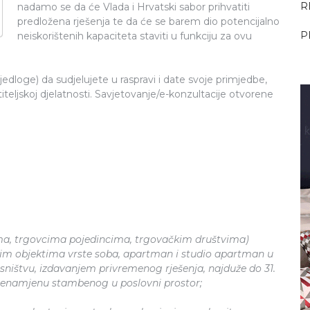
R
nadamo se da će Vlada i Hrvatski sabor prihvatiti
predložena rješenja te da će se barem dio potencijalno
P
neiskorištenih kapaciteta staviti u funkciju za ovu
edloge) da sudjelujete u raspravi i date svoje primjedbe,
teljskoj djelatnosti. Savjetovanje/e-konzultacije otvorene
ma, trgovcima pojedincima, trgovačkim društvima)
jskim objektima vrste soba, apartman i studio apartman u
štvu, izdavanjem privremenog rješenja, najduže do 31.
 prenamjenu stambenog u poslovni prostor;