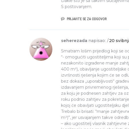
Dakle što je sa takvim slučajevima 
S poštovanjem.
PRIJAVITE SE ZA ODGOVOR
seherezada
napisao:
20 svibnj
Smatram lošim prijedlog koji se o
“- omogućiti ugostiteljima koji su
nezakonito izgrađene manje zahtje
400 m²), obavljanje ugostiteljske 
izvršnosti rješenja kojim će se odlu
bez dokaza „uporabljivosti“ građev
izdavanjem privremenog rješenja, u
za koju je podnesen zahtjev za oz
roku podnio zahtjev za pokretanj
kojoj će obavljati ugostiteljsku dje
Trebalo bi brisati: “manje zahtjev
m²)”, jer usvajanjem takve odredb
– ako ugostitelj vlasnik zahtjev