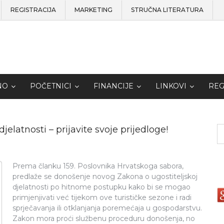
REGISTRACIJA
MARKETING
STRUČNA LITERATURA
NO
POČETNICI
FINANCIJE
LINKOVI
REG
elatnosti – prijavite svoje prijedloge!
Prema članku 159. Poslovnika Hrvatskoga sabora,
predlaže se donošenje novog Zakona o ugostiteljskoj
djelatnosti po hitnome postupku kako bi se mogao
primjenjivati već tijekom ove turističke sezone i radi
sprječavanja ili otklanjanja poremećaja u gospodarstvu.
Zakon mora proći službenu proceduru donošenja, no