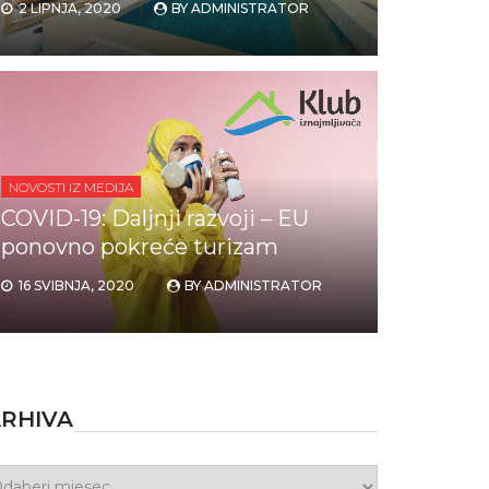
2 LIPNJA, 2020
BY
ADMINISTRATOR
NOVOSTI IZ MEDIJA
COVID-19: Daljnji razvoji – EU
ponovno pokreće turizam
16 SVIBNJA, 2020
BY
ADMINISTRATOR
RHIVA