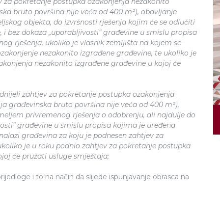
jev za pokretanje postupka ozakonjenja nezakonito
ka bruto površina nije veća od 400 m²), obavljanje
ljskog objekta, do izvršnosti rješenja kojim će se odlučiti
e, i bez dokaza „uporabljivosti“ građevine u smislu propisa
g rješenja, ukoliko je vlasnik zemljišta na kojem se
ozakonjenje nezakonito izgrađene građevine, te ukoliko je
akonjenja nezakonito izgrađene građevine u kojoj će
dnijeli zahtjev za pokretanje postupka ozakonjenja
ja građevinska bruto površina nije veća od 400 m²),
meljem privremenog rješenja o odobrenju, ali najdulje do
ivosti“ građevine u smislu propisa kojima je uređena
 nalazi građevina za koju je podnesen zahtjev za
koliko je u roku podnio zahtjev za pokretanje postupka
oj će pružati usluge smještaja;
jedloge i to na način da slijede ispunjavanje obrasca na