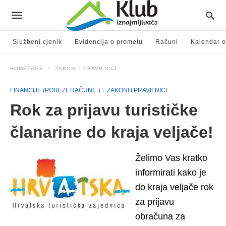
Službeni cjenik
Evidencija o prometu
Računi
Kalendar o
HOMEPAGE
ZAKONI I PRAVILNICI
FINANCIJE (POREZI, RAČUNI...)
ZAKONI I PRAVILNICI
Rok za prijavu turističke
članarine do kraja veljače!
Želimo Vas kratko
informirati kako je
do kraja veljače rok
za prijavu
obračuna za