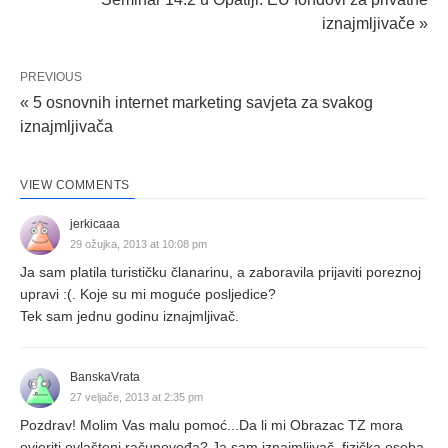
iznajmljivače »
PREVIOUS
« 5 osnovnih internet marketing savjeta za svakog
iznajmljivača
VIEW COMMENTS
jerkicaaa
29 ožujka, 2013 at 10:08 pm
Ja sam platila turističku članarinu, a zaboravila prijaviti poreznoj
upravi :(. Koje su mi moguće posljedice?
Tek sam jednu godinu iznajmljivač.
BanskaVrata
27 veljače, 2013 at 2:35 pm
Pozdrav! Molim Vas malu pomoć...Da li mi Obrazac TZ mora
ovjeriti ovlašteni računovođa? Ja sam iznajmljivač, fizička osoba.