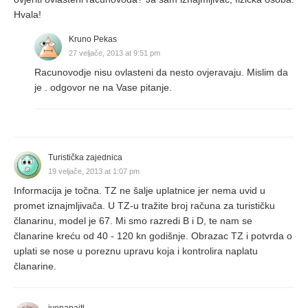
Hvala!
Kruno Pekas
27 veljače, 2013 at 9:51 pm
Racunovodje nisu ovlasteni da nesto ovjeravaju. Mislim da
je . odgovor ne na Vase pitanje.
Turistička zajednica
19 veljače, 2013 at 1:07 pm
Informacija je točna. TZ ne šalje uplatnice jer nema uvid u
promet iznajmljivača. U TZ-u tražite broj računa za turističku
članarinu, model je 67. Mi smo razredi B i D, te nam se
članarine kreću od 40 - 120 kn godišnje. Obrazac TZ i potvrda o
uplati se nose u poreznu upravu koja i kontrolira naplatu
članarine.