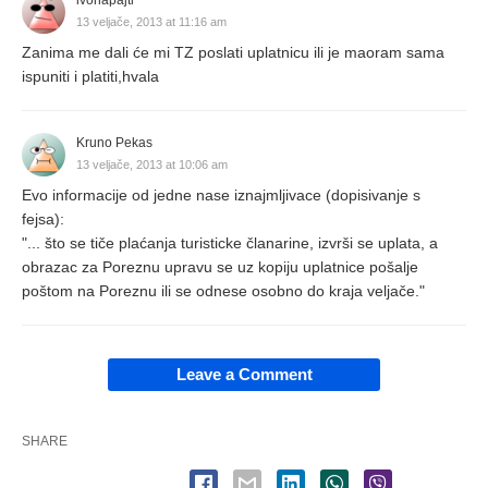
ivonapajtl
13 veljače, 2013 at 11:16 am
Zanima me dali će mi TZ poslati uplatnicu ili je maoram sama
ispuniti i platiti,hvala
Kruno Pekas
13 veljače, 2013 at 10:06 am
Evo informacije od jedne nase iznajmljivace (dopisivanje s
fejsa):
"... što se tiče plaćanja turisticke članarine, izvrši se uplata, a
obrazac za Poreznu upravu se uz kopiju uplatnice pošalje
poštom na Poreznu ili se odnese osobno do kraja veljače."
Leave a Comment
SHARE