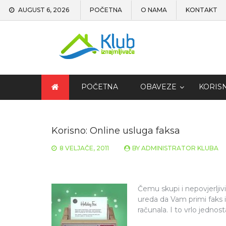
AUGUST 6, 2026
POČETNA
O NAMA
KONTAKT
POČETNA
OBAVEZE
KORIS
Korisno: Online usluga faksa
8 VELJAČE, 2011
BY
ADMINISTRATOR KLUBA
Čemu skupi i nepovjerljivi
ureda da Vam primi faks i
računala. I to vrlo jednos