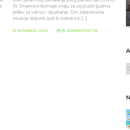
aja
naše Iznajmljivače
a
19. Smjernice komisije imaju za cilj pružiti ljudima
priliku za odmor i opuštanje. Čim zdravstvena
BY
ADMINISTRATOR
2 OŽUJKA, 2021
BY
ADMINISTRA
situacija dopusti, ljudi bi trebali biti […]
16 SVIBNJA, 2020
BY
ADMINISTRATOR
A
N