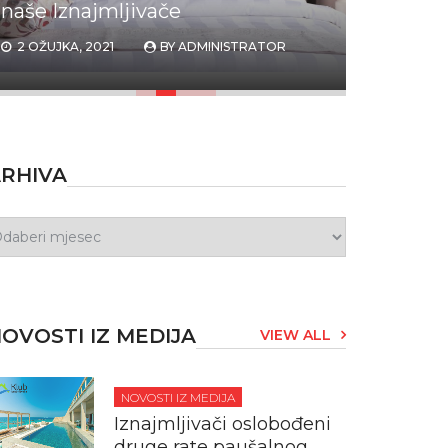
rate paušalnog poreza
TOR
2 LIPNJA, 2020
BY
ADMINISTRATOR
RHIVA
OVOSTI IZ MEDIJA
VIEW ALL
NOVOSTI IZ MEDIJA
Iznajmljivači oslobođeni
druge rate paušalnog