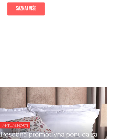
NOVOSTI IZ MEDIJA
da za
Iznajmljivači oslobođeni druge