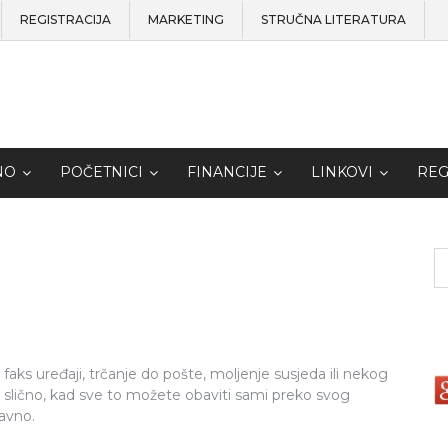
REGISTRACIJA
MARKETING
STRUČNA LITERATURA
NO
POČETNICI
FINANCIJE
LINKOVI
REG
 faks uređaji, trčanje do pošte, moljenje susjeda ili nekog
 slično, kad sve to možete obaviti sami preko svog
tavno.