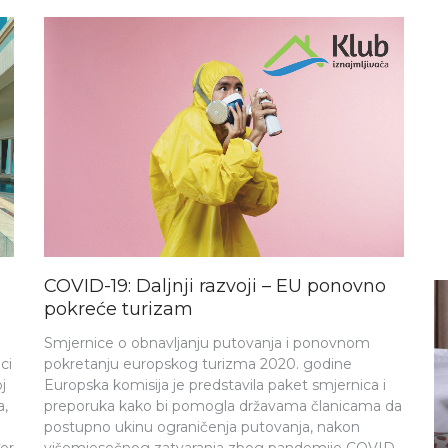
COVID-19: Daljnji razvoji – EU ponovno
pokreće turizam
Smjernice o obnavljanju putovanja i ponovnom
ci
pokretanju europskog turizma 2020. godine
j
Europska komisija je predstavila paket smjernica i
a,
preporuka kako bi pomogla državama članicama da
AKTUALNOSTI
postupno ukinu ograničenja putovanja, nakon
za iznajmljivače
Posebna promotivna ponu
er
višemjesečnog zatvaranja zbog pandemije COVID-