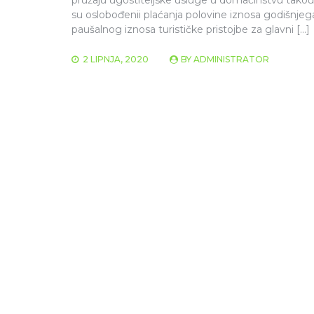
 pokreće turizam
privatnog smješt
su oslobođenii plaćanja polovine iznosa godišnjeg
paušalnog iznosa turističke pristojbe za glavni […]
, 2020
BY
ADMINISTRATOR
19 TRAVNJA, 2021
2 LIPNJA, 2020
BY
ADMINISTRATOR