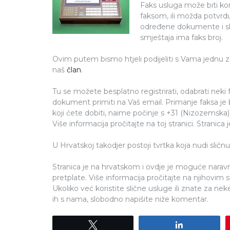
Faks usluga može biti kor
faksom, ili možda potvrdu 
određene dokumente i sl. 
smještaja ima faks broj.
Ovim putem bismo htjeli podijeliti s Vama jednu z
naš
član
.
Tu se možete besplatno registrirati, odabrati neki 
dokument primiti na Vaš email. Primanje faksa je b
koji ćete dobiti, naime počinje s +31 (Nizozemska) 
Više informacija pročitajte na toj stranici. Stranic
U Hrvatskoj takodjer postoji tvrtka koja nudi slič
Stranica je na hrvatskom i ovdje je moguće naravn
pretplate. Više informacija pročitajte na njihovim 
Ukoliko već koristite slične usluge ili znate za nek
ih s nama, slobodno napišite niže komentar.
Tweet
Share