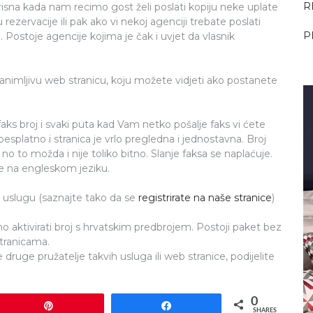
R
isna kada nam recimo gost želi poslati kopiju neke uplate
rezervacije ili pak ako vi nekoj agenciji trebate poslati
P
Postoje agencije kojima je čak i uvjet da vlasnik
animljivu web stranicu, koju možete vidjeti ako postanete
faks broj i svaki puta kad Vam netko pošalje faks vi ćete
esplatno i stranica je vrlo pregledna i jednostavna. Broj
no to možda i nije toliko bitno. Slanje faksa se naplaćuje.
a je na engleskom jeziku.
nu uslugu (saznajte tako da se
registrirate na naše stranice
)
o aktivirati broj s hrvatskim predbrojem. Postoji paket bez
stranicama.
e druge pružatelje takvih usluga ili web stranice, podijelite
0
Pin
Share
SHARES