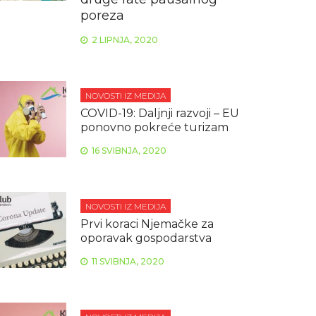
poreza
2 LIPNJA, 2020
NOVOSTI IZ MEDIJA
COVID-19: Daljnji razvoji – EU
ponovno pokreće turizam
16 SVIBNJA, 2020
NOVOSTI IZ MEDIJA
Prvi koraci Njemačke za
oporavak gospodarstva
11 SVIBNJA, 2020