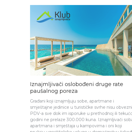
Iznajmljivači oslobođeni druge rate
paušalnog poreza
Građani koji iznajmljuju sobe, apartmane i
smještajne jedinice u turističke svrhe nisu obvezni
PDV-a sve dok im isporuke u prethodnoj ili tekućo
MEDIJA
godini ne prelaze 300.000 kuna. Iznajmljivači sob
SEMINARI I KONFERENCIJE
apartmana i smještaja u kampovima i oni koji
 Daljnji razvoji – EU
POZIV: Edukacija 
pružaju ugostiteljske usluge u domaćinstvu takođ