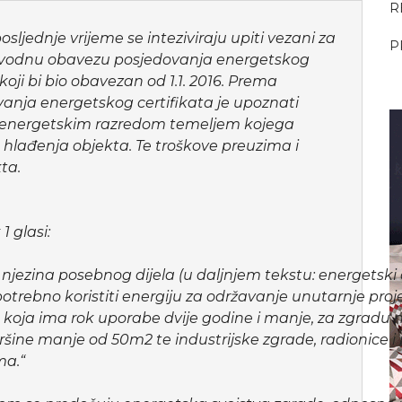
R
osljednje vrijeme se inteziviraju upiti vezani za
P
vodnu obavezu posjedovanja energetskog
oji bi bio obavezan od 1.1. 2016. Prema
nja energetskog certifikata je upoznati
sa energetskim razredom temeljem kojega
o hlađenja objekta. Te troškove preuzima i
. ​​
1 glasi:
njezina posebnog dijela (u daljnjem tekstu: energetski c
potrebno koristiti energiju za održavanje unutarnje pr
koja ima rok uporabe dvije godine i manje, za zgradu 
šine manje od 50m2 te industrijske zgrade, radionice 
ma.“