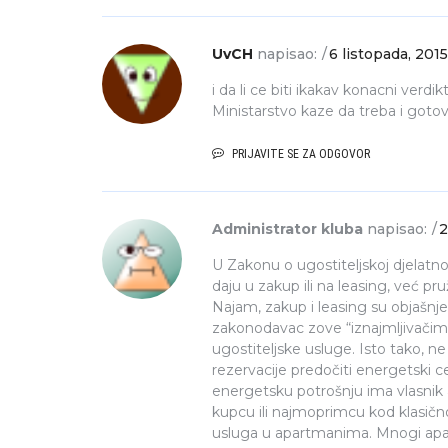
UvCH
napisao:
6 listopada, 201
i da li ce biti ikakav konacni verd
Ministarstvo kaze da treba i gotov
PRIJAVITE SE ZA ODGOVOR
Administrator kluba
napisao:
2
U Zakonu o ugostiteljskoj djelatnos
daju u zakup ili na leasing, već pr
Najam, zakup i leasing su objašn
zakonodavac zove “iznajmljivačim
ugostiteljske usluge. Isto tako, ne
rezervacije predočiti energetski c
energetsku potrošnju ima vlasnik 
kupcu ili najmoprimcu kod klasič
usluga u apartmanima. Mnogi apart