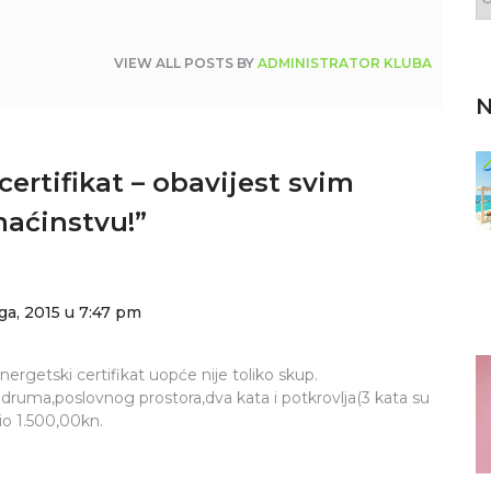
VIEW ALL POSTS BY
ADMINISTRATOR KLUBA
N
certifikat – obavijest svim
maćinstvu!
”
a, 2015 u 7:47 pm
nergetski certifikat uopće nije toliko skup.
odruma,poslovnog prostora,dva kata i potkrovlja(3 kata su
bio 1.500,00kn.