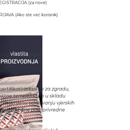
EGISTRACIJA (za nove)
RIJAVA (Ako ste već korisnik)
ertifikat) izdaje se za zgradu,
ojektne temperature u skladu
namijenjenu održavanju vjerskih
i nestambene poljoprivredne