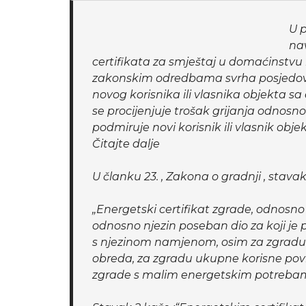
U p
na
certifikata za smještaj u domaćinstvu k
zakonskim odredbama svrha posjedova
novog korisnika ili vlasnika objekta 
se procijenjuje trošak grijanja odnosn
podmiruje novi korisnik ili vlasnik objekta
Čitajte dalje
U članku 23. , Zakona o gradnji , stavak 
„Energetski certifikat zgrade, odnosno 
odnosno njezin poseban dio za koji je 
s njezinom namjenom, osim za zgradu 
obreda, za zgradu ukupne korisne povr
zgrade s malim energetskim potreba