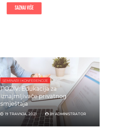
 –
vu. Nigdje se ne spominje
SEMINARI I KONFERENCIJE
POZIV: Edukacija za
iznajmljivače privatnog
smještaja
 ILI NA LEASING ZGRADU
19 TRAVNJA, 2021
BY
ADMINISTRATOR