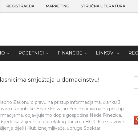
REGISTRACIJA
MARKETING
STRUČNA LITERATURA
NO
POČETNICI
FINANCIJE
LINKOVI
REG
 vlasnicima smještaja u domaćinstvu!
ladno Zakonu o pravu na pristup informacijama, članku 3 i
avom Republike Hrvatske zajamčenim pravima na pristup
ormacijama, objavljujemo dopis gospodina Nede Pinezića,
dsjednika Zajednice obiteljskog turizma HGK. Iste stavove
išljenje dijeli i Klub iznajmljivača, udruge Spektar: