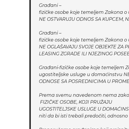
Građani –
fizičke osobe koje temeljem Zakona o u
NE OSTVARUJU ODNOS SA KUPCEM, 
Građani –
fizičke osobe koje temeljem Zakona o u
NE OGLAŠAVAJU SVOJE OBJEKTE ZA PR
LEASING ZGRADE ILI NJEZINOG POSE
Građani-fizičke osobe koje temeljem Za
ugostiteljske usluge u domaćinstvu
ODNOSE SA POSREDNICIMA U PROME
Prema svemu navedenom nema zakonsk
FIZIČKE OSOBE, KOJI PRUŽAJU
UGOSTITELJSKE USLUGE U DOMAĆINSTVU b
niti da bi isti trebali predočiti, odnosn