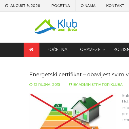
AUGUST 9, 2026
POČETNA
O NAMA
KONTAKT
POČETNA
OBAVEZE
KORIS
Energetski certifikat – obavijest svim
12 RUJNA, 2015
BY
ADMINISTRATOR KLUBA
Suk
Ust
inf
pre
i m