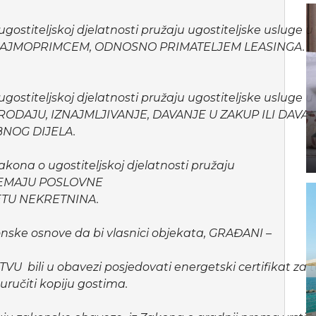
gostiteljskoj djelatnosti pružaju ugostiteljske usluge
NAJMOPRIMCEM, ODNOSNO PRIMATELJEM LEASINGA.
gostiteljskoj djelatnosti pružaju ugostiteljske usluge
ODAJU, IZNAJMLJIVANJE, DAVANJE U ZAKUP ILI DAVA
BNOG DIJELA.
kona o ugostiteljskoj djelatnosti pružaju
 NEMAJU POSLOVNE
TU NEKRETNINA.
e osnove da bi vlasnici objekata, GRAĐANI –
ili u obavezi posjedovati energetski certifikat za 
o uručiti kopiju gostima.