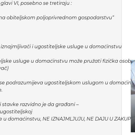
lavi VI, posebno se tretiraju :
 na obiteljskom poljoprivrednom gospodarstvu“
 iznajmljivači i ugostiteljske usluge u domaćinstvu
teljske usluge u domaćinstvu može pružati fizička osoba
vač)
o se podrazumijeva ugostiteljskom uslugom u domaćinst
.
stavke razvidno je da građani –
gostiteljskoj
luge u domaćinstvu, NE IZNAJMLJUJU, NE DAJU U ZAKUP