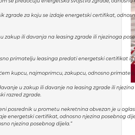
tom se predočuju energetska svojstva zgrade, odnosno n
nik zgrade za koju se izdaje energetski certifikat, odnos
a u zakup ili davanja na leasing zgrade ili njezinoga pos
o primatelju leasinga predati energetski certifikat ili
ogućem kupcu, najmoprimcu, zakupcu, odnosno primatelj
davanje u zakup ili davanje na leasing zgrade ili njezina
ki razred zgrade.
šteni posrednik u prometu nekretnina obvezan je u oglasu
je energetski certifikat, odnosno njezina posebnog dijel
osno njezina posebnog dijela.“