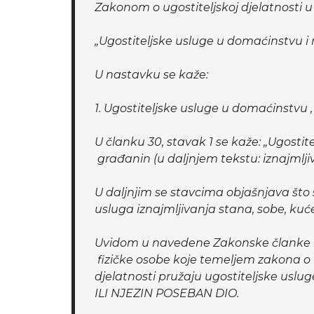
Zakonom o ugostiteljskoj djelatnosti u g
„Ugostiteljske usluge u domaćinstvu i
U nastavku se kaže:
1. Ugostiteljske usluge u domaćinstvu ,
U članku 30, stavak 1 se kaže: „Ugosti
građanin (u daljnjem tekstu: iznajmlji
U daljnjim se stavcima objašnjava št
usluga iznajmljivanja stana, sobe, kuće
Uvidom u navedene Zakonske članke i 
fizičke osobe koje temeljem zakona o u
djelatnosti pružaju ugostiteljske us
ILI NJEZIN POSEBAN DIO.