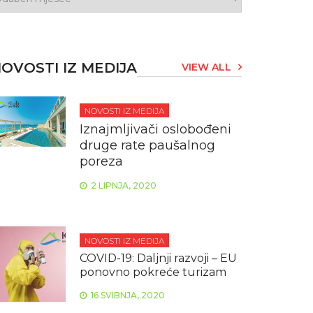
OVOSTI IZ MEDIJA
VIEW ALL
NOVOSTI IZ MEDIJA
Iznajmljivači oslobođeni
druge rate paušalnog
poreza
2 LIPNJA, 2020
NOVOSTI IZ MEDIJA
COVID-19: Daljnji razvoji – EU
ponovno pokreće turizam
16 SVIBNJA, 2020