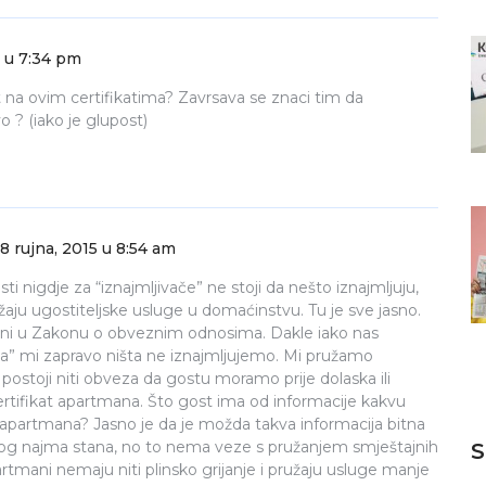
5 u 7:34 pm
ikt na ovim certifikatima? Zavrsava se znaci tim da
o ? (iako je glupost)
8 rujna, 2015 u 8:54 am
ti nigdje za “iznajmljivače” ne stoji da nešto iznajmljuju,
užaju ugostiteljske usluge u domaćinstvu. Tu je sve jasno.
jeni u Zakonu o obveznim odnosima. Dakle iako nas
a” mi zapravo ništa ne iznajmljujemo. Mi pružamo
 postoji niti obveza da gostu moramo prije dolaska ili
ertifikat apartmana. Što gost ima od informacije kakvu
apartmana? Jasno je da je možda takva informacija bitna
nog najma stana, no to nema veze s pružanjem smještajnih
S
mani nemaju niti plinsko grijanje i pružaju usluge manje