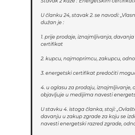
Stavak 2 kaže :“Energetskim certifika
U članku 24, stavak 2. se navodi: „Vlas
dužan je :
1. prije prodaje, iznajmljivanja, davanj
certifikat
2. kupcu, najmoprimcu, zakupcu, odnosn
3. energetski certifikat predočiti m
4. u oglasu za prodaju, iznajmljivanje, 
objavljuje u medijima navesti energets
U stavku 4. istoga članka, stoji: „Ovla
davanju u zakup zgrade za koju se izda
navesti energetski razred zgrade, odn