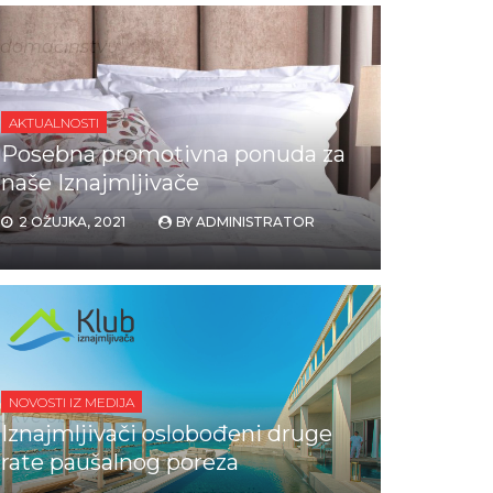
 u domaćinstvu
AKTUALNOSTI
Posebna promotivna ponuda za
 u domaćinstvu
NJE NA
naše Iznajmljivače
2 OŽUJKA, 2021
BY
ADMINISTRATOR
NOVOSTI IZ MEDIJA
takve objekte
Iznajmljivači oslobođeni druge
rate paušalnog poreza