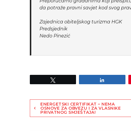
Preporučamo građanima koji preispituju
da potraže pravni savjet kod svog pra
Zajednica obiteljskog turizma HGK
Predsjednik
Nedo Pinezić
Tweet
Share
ENERGETSKI CERTIFIKAT – NEMA
OSNOVE ZA OBVEZU I ZA VLASNIKE
PRIVATNOG SMJEŠTAJA!