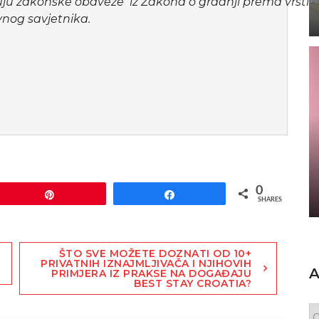
 zakonske obaveze iz Zakona o gradnji prema vrsti djel
vnog savjetnika.
0
Pin
Share
SHARES
ŠTO SVE MOŽETE DOZNATI OD 10+
PRIVATNIH IZNAJMLJIVAČA I NJIHOVIH
A
PRIMJERA IZ PRAKSE NA DOGAĐAJU
BEST STAY CROATIA?