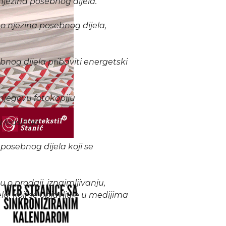
jezina posebnog dijela.“
no njezina posebnog dijela,
ebnog dijela pribaviti energetski
 njegovu fotokopiju
u leasinga
 posebnog dijela koji se
 o prodaji, iznajmljivanju,
a, koji se objavljuje u medijima