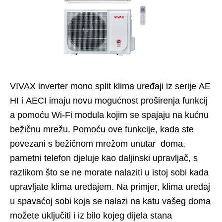
VIVAX inverter mono split klima uređaji iz serije AE
HI i AECI imaju novu mogućnost proširenja funkcij
a pomoću Wi-Fi modula kojim se spajaju na kućnu
bežičnu mrežu. Pomoću ove funkcije, kada ste
povezani s bežičnom mrežom unutar doma,
pametni telefon djeluje kao daljinski upravljač, s
razlikom što se ne morate nalaziti u istoj sobi kada
upravljate klima uređajem. Na primjer, klima uređaj
u spavaćoj sobi koja se nalazi na katu vašeg doma
možete uključiti i iz bilo kojeg dijela stana