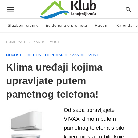
Službeni cjenik
Evidencija o prometu
Računi
Kalendar o
HOMEPAGE
ZANIMLJIVOSTI
NOVOSTI IZ MEDIJA
OPREMANJE
ZANIMLJIVOSTI
Klima uređaji kojima
upravljate putem
pametnog telefona!
Od sada upravljajete
VIVAX klimom putem
pametnog telefona s bilo
kojeg mjesta i u bilo koje