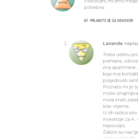
Poštovani, mi smo mišljenj
potrebna.
PRIJAVITE SE ZA ODGOVOR
Lavande
napisa
Treba uistinu pro
prehrane, odnosn
ima apartmane , t
koja ima kontak
posjedovati sani
Poznato mi je ta
može iznajmljiva
mora imati zasebn
loše vrijeme.
Iz tih razlozi pr
investicije za 4 
nepovoljni.
Zakoni su nas tje