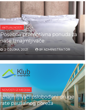
AKTUALNOSTI
Posebna promotivna ponuda za
naše Iznajmljivače
2 OŽUJKA, 2021
BY
ADMINISTRATOR
NOVOSTI IZ MEDIJA
Iznajmljivači oslobođeni druge
rate paušalnog poreza