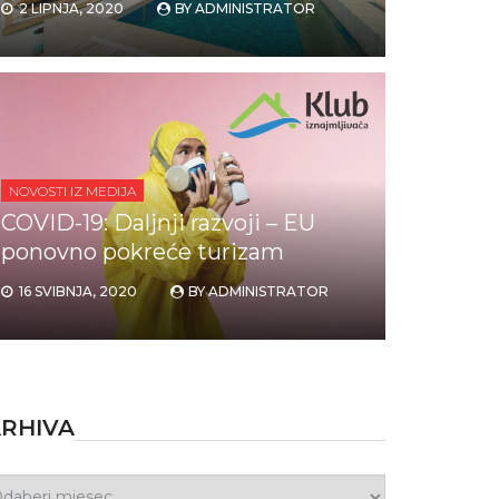
2 LIPNJA, 2020
BY
ADMINISTRATOR
NOVOSTI IZ MEDIJA
COVID-19: Daljnji razvoji – EU
ponovno pokreće turizam
16 SVIBNJA, 2020
BY
ADMINISTRATOR
RHIVA