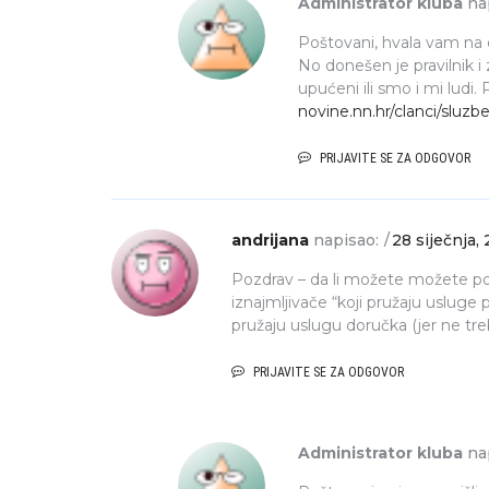
Administrator kluba
na
Poštovani, hvala vam na o
No donešen je pravilnik i
upućeni ili smo i mi ludi.
novine.nn.hr/clanci/sluz
PRIJAVITE SE ZA ODGOVOR
andrijana
napisao:
28 siječnja,
Pozdrav – da li možete možete potv
iznajmljivače “koji pružaju usluge
pružaju uslugu doručka (jer ne treba
PRIJAVITE SE ZA ODGOVOR
Administrator kluba
na