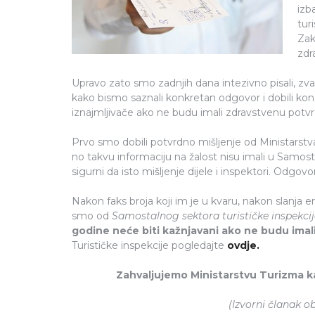
izb
tur
Zak
zdr
Upravo zato smo zadnjih dana intezivno pisali, zval
kako bismo saznali konkretan odgovor i dobili konač
iznajmljivače ako ne budu imali zdravstvenu potv
Prvo smo dobili potvrdno mišljenje od Ministarstv
no takvu informaciju na žalost nisu imali u Samosta
sigurni da isto mišljenje dijele i inspektori. Odgo
Nakon faks broja koji im je u kvaru, nakon slanja 
smo od
Samostalnog sektora turističke inspekcij
godine neće biti kažnjavani ako ne budu imal
Turističke inspekcije pogledajte
ovdje.
Zahvaljujemo Ministarstvu Turizma kao
(Izvorni članak ob