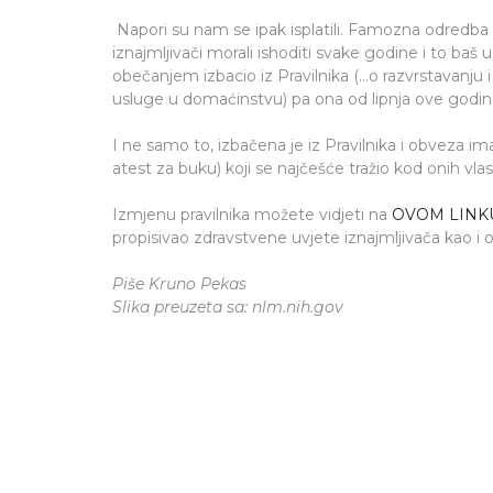
Napori su nam se ipak isplatili. Famozna odredba
iznajmljivači morali ishoditi svake godine i to baš
obečanjem izbacio iz Pravilnika (...o razvrstavanju 
usluge u domaćinstvu) pa ona od lipnja ove godine
I ne samo to, izbačena je iz Pravilnika i obveza im
atest za buku) koji se najčešće tražio kod onih vlas
Izmjenu pravilnika možete vidjeti na
OVOM LINK
propisivao zdravstvene uvjete iznajmljivača kao i 
Piše Kruno Pekas
Slika preuzeta sa: nlm.nih.gov