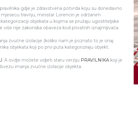
 pravilnika gdje je zdravstvena potvrda koju su donedavno
 u mjesecu travnju, ministar Lorencin je održanim
i kategorizaciji objekata u kojima se pružaju ugostiteljske
 više nije zakonska obaveza kod privatnih iznajmljivača.
anja zvučne izolacije (koliko nam je poznato to je onaj
nika objekata koji po prvi puta kategoriziraju objekt.
U
. A ovdje možete vidjeti staru verziju
PRAVILNIKA
koji je
obvezu imanja zvučne izolacije objekta.