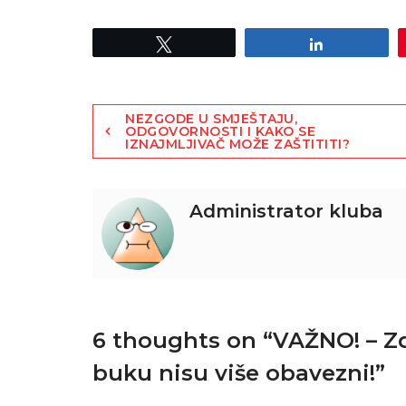
Tweet
Share
NEZGODE U SMJEŠTAJU,
ODGOVORNOSTI I KAKO SE
IZNAJMLJIVAČ MOŽE ZAŠTITITI?
Administrator kluba
6 thoughts on “
VAŽNO! – Zd
buku nisu više obavezni!
”