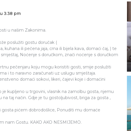
 u 3:38 pm
osti u našim Zakonima.
može poslužiti gostu doručak (
hana ili pečena jaja, crna ili bijela kava, domaći čaj, ) te
a smještaj, Noćenje s doručkom, znači noćenje s doručkom
 vrtnu pečenjaru koju mogu koristiti gosti, smije poslužiti
tima i to naravno zaračunati uz uslugu smještaja.
enstveno domaći sokovi, likeri, čajevi koje i domaćini
o je kupljeno u trgovini, vlasnik na zamolbu gosta, njemu
 na taj način. Gdje je tu gostoljubivost, briga za gosta ,
ati gosta pićem dobrodošlice, Ponuditi mu domaće
dragom nam Gostu. KAKO AKO NESMIJEMO.