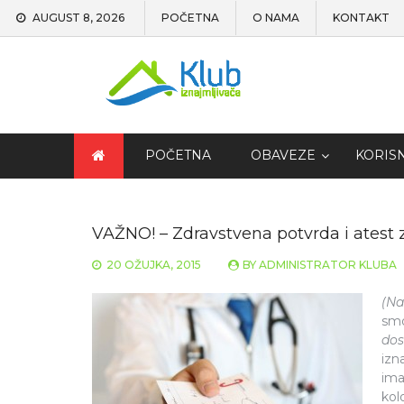
AUGUST 8, 2026
POČETNA
O NAMA
KONTAKT
POČETNA
OBAVEZE
KORIS
VAŽNO! – Zdravstvena potvrda i atest 
20 OŽUJKA, 2015
BY
ADMINISTRATOR KLUBA
(Na
smo
dos
izn
ima
kol