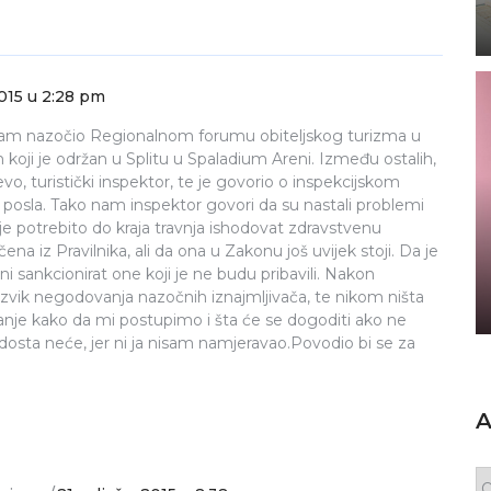
2015 u 2:28 pm
am nazočio Regionalnom forumu obiteljskog turizma u
 koji je održan u Splitu u Spaladium Areni. Između ostalih,
o, turistički inspektor, te je govorio o inspekcijskom
 posla. Tako nam inspektor govori da su nastali problemi
je potrebito do kraja travnja ishodovat zdravstvenu
čena iz Pravilnika, ali da ona u Zakonu još uvijek stoji. Da je
oni sankcionirat one koji je ne budu pribavili. Nakon
zvik negodovanja nazočnih iznajmljivača, te nikom ništa
pitanje kako da mi postupimo i šta će se dogoditi ako ne
dosta neće, jer ni ja nisam namjeravao.Povodio bi se za
A