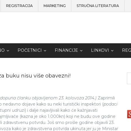
REGISTRACIJA
MARKETING
STRUČNA LITERATURA
NO
POČETNICI
FINANCIJE
LINKOVI
REG
za buku nisu više obavezni!
dopuna članku objavljenom 23. kolovoza 2014.)
Zaprimili
 nedavno dojave kako su neki turistički inspektori (
podaci
tupni udruzi
) i dalje najavljivali kako će kažnjavati
ajmljivače (kazna je oko 1.000kn) koji ne budu ove godine
li zdravstvenu potvrdu. Još smo prošle godine objavili 23.
ovoza kako je zdravstvena potvrda ukinuta jer ju je Ministar