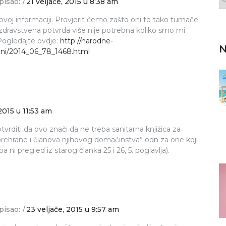
pisao:
21 veljače, 2015 u 8:38 am
voj informaciji. Provjerit ćemo zašto oni to tako tumače.
 zdravstvena potvrda više nije potrebna koliko smo mi
 Pogledajte ovdje:
http://narodne-
N
beni/2014_06_78_1468.html
 2015 u 11:53 am
rditi da ovo znači da ne treba sanitarna knjižica za
 prehrane i članova njihovog domaćinstva” odn za one koji
 ni pregled iz starog članka 25 i 26, 5. poglavlja).
pisao:
23 veljače, 2015 u 9:57 am