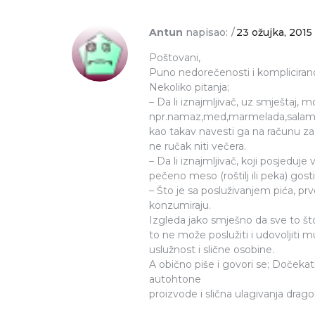
Antun
napisao:
23 ožujka, 2015
Poštovani,
Puno nedorečenosti i kompliciran
Nekoliko pitanja;
– Da li iznajmljivač, uz smještaj, 
npr.namaz,med,marmelada,salama, ku
kao takav navesti ga na računu z
ne ručak niti večera.
– Da li iznajmljivač, koji posjeduje
pečeno meso (roštilj ili peka) gos
– Što je sa posluživanjem pića, prv
konzumiraju.
Izgleda jako smješno da sve to št
to ne može poslužiti i udovoljiti mu
uslužnost i slične osobine.
A obično piše i govori se; Doček
autohtone
proizvode i slična ulagivanja 