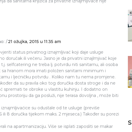
a da sanitarna knjižica za privatne iznajmljivače nije
o:
21 ožujka, 2015 u 11:35 am
vjeriti status privatnog iznajmljivać koji daje usluge
o doručak ili večeru. Jasno je da privatni iznajlmjivač koje
.j. selfcatering ne treba lj. potvrdu niti sanitarnu, ali osoba
t sa hranom mora imati položen sanitarni minimum i
tarnu i ljećničku potvrdu . Koliko nam tu nema promjene.
kođer da su pravila oko tog doručka dosta stroge i da ne
ć spremati te obroke u vlastitu kuhinju. I dodatno on
u prostoriju da ga posluži, nije terasa dovoljna , može biti
iv. iznajmljivaćice su odustale od te usluge (previše
, 6 ili 8 doručka tijekom maks. 2 mjeseca.) Također su porezi
S
rali na apartmanizaciju. Više se isplati zaposliti se makar