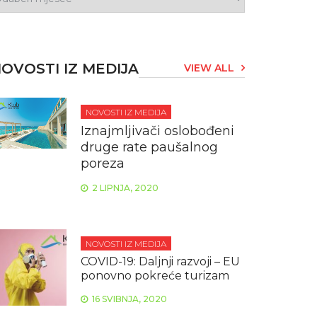
OVOSTI IZ MEDIJA
VIEW ALL
NOVOSTI IZ MEDIJA
Iznajmljivači oslobođeni
druge rate paušalnog
poreza
2 LIPNJA, 2020
NOVOSTI IZ MEDIJA
COVID-19: Daljnji razvoji – EU
ponovno pokreće turizam
16 SVIBNJA, 2020