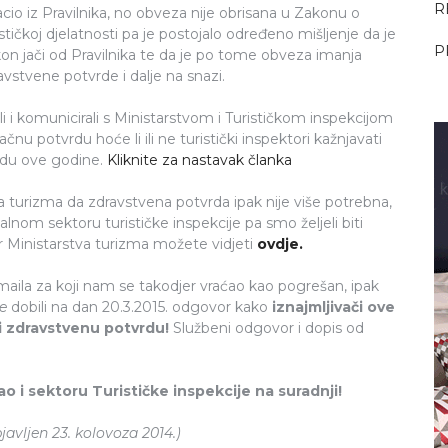
R
acio iz Pravilnika, no obveza nije obrisana u Zakonu o
ističkoj djelatnosti pa je postojalo određeno mišljenje da je
P
on jači od Pravilnika te da je po tome obveza imanja
avstvene potvrde i dalje na snazi.
i i komunicirali s Ministarstvom i Turističkom inspekcijom
nu potvrdu hoće li ili ne turistički inspektori kažnjavati
rdu ove godine.
Kliknite za nastavak članka
a turizma da zdravstvena potvrda ipak nije više potrebna,
lnom sektoru turističke inspekcije pa smo željeli biti
vor Ministarstva turizma možete vidjeti
ovdje.
emaila za koji nam se takodjer vraćao kao pogrešan, ipak
e
dobili na dan 20.3.2015. odgovor kako
iznajmljivači ove
i zdravstvenu potvrdu!
Službeni odgovor i dopis od
 i sektoru Turističke inspekcije na suradnji!
javljen 23. kolovoza 2014.)