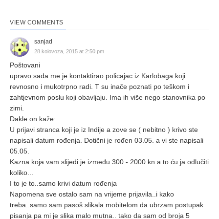
VIEW COMMENTS
sanjad
28 kolovoza, 2015 at 2:50 pm
Poštovani
upravo sada me je kontaktirao policajac iz Karlobaga koji
revnosno i mukotrpno radi. T su inače poznati po teškom i
zahtjevnom poslu koji obavljaju. Ima ih više nego stanovnika po
zimi.
Dakle on kaže:
U prijavi stranca koji je iz Indije a zove se ( nebitno ) krivo ste
napisali datum rođenja. Dotični je rođen 03.05. a vi ste napisali
05.05.
Kazna koja vam slijedi je između 300 - 2000 kn a to ću ja odlučiti
koliko...
I to je to..samo krivi datum rođenja
Napomena sve ostalo sam na vrijeme prijavila..i kako
treba..samo sam pasoš slikala mobitelom da ubrzam postupak
pisanja pa mi je slika malo mutna.. tako da sam od broja 5