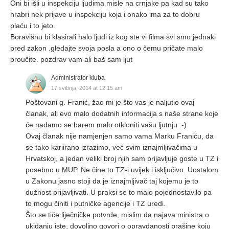
Oni bi išli u inspekciju ljudima misle na crnjake pa kad su tako
hrabri nek prijave u inspekciju koja i onako ima za to dobru
plaću i to jeto.
Boravišnu bi klasirali halo ljudi iz kog ste vi filma svi smo jednaki
pred zakon .gledajte svoja posla a ono o čemu pričate malo
proučite. pozdrav vam ali baš sam ljut
Administrator kluba
17 svibnja, 2014 at 12:15 am
Poštovani g. Franić, žao mi je što vas je naljutio ovaj
članak, ali evo malo dodatnih informacija s naše strane koje
će nadamo se barem malo otkloniti vašu ljutnju :-)
Ovaj članak nije namjenjen samo vama Marku Franiću, da
se tako kariirano izrazimo, već svim iznajmljivačima u
Hrvatskoj, a jedan veliki broj njih sam prijavljuje goste u TZ i
posebno u MUP. Ne čine to TZ-i uvijek i isključivo. Uostalom
u Zakonu jasno stoji da je iznajmljivač taj kojemu je to
dužnost prijavljivati. U praksi se to malo pojednostavilo pa
to mogu činiti i putničke agencije i TZ uredi.
Što se tiče liječničke potvrde, mislim da najava ministra o
ukidanju iste, dovoljno govori o opravdanosti prašine koju