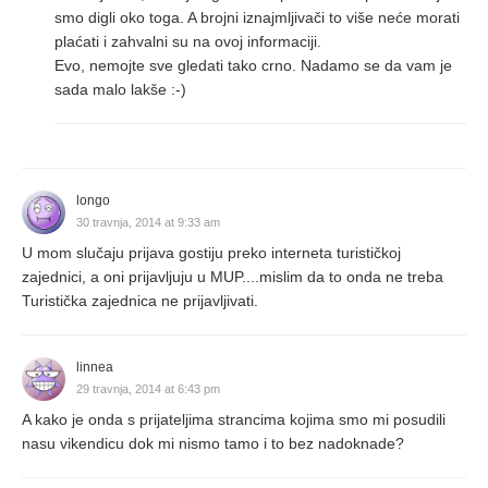
smo digli oko toga. A brojni iznajmljivači to više neće morati
plaćati i zahvalni su na ovoj informaciji.
Evo, nemojte sve gledati tako crno. Nadamo se da vam je
sada malo lakše :-)
longo
30 travnja, 2014 at 9:33 am
U mom slučaju prijava gostiju preko interneta turističkoj
zajednici, a oni prijavljuju u MUP....mislim da to onda ne treba
Turistička zajednica ne prijavljivati.
linnea
29 travnja, 2014 at 6:43 pm
A kako je onda s prijateljima strancima kojima smo mi posudili
nasu vikendicu dok mi nismo tamo i to bez nadoknade?