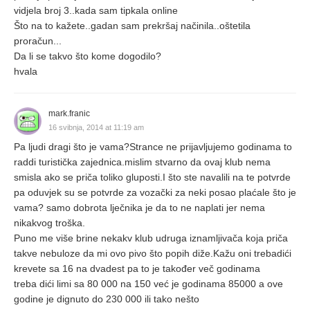
vidjela broj 3..kada sam tipkala online
Što na to kažete..gadan sam prekršaj načinila..oštetila
proračun...
Da li se takvo što kome dogodilo?
hvala
mark.franic
16 svibnja, 2014 at 11:19 am
Pa ljudi dragi što je vama?Strance ne prijavljujemo godinama to
raddi turistička zajednica.mislim stvarno da ovaj klub nema
smisla ako se priča toliko gluposti.I što ste navalili na te potvrde
pa oduvjek su se potvrde za vozački za neki posao plaćale što je
vama? samo dobrota lječnika je da to ne naplati jer nema
nikakvog troška.
Puno me više brine nekakv klub udruga iznamljivača koja priča
takve nebuloze da mi ovo pivo što popih diže.Kažu oni trebadići
krevete sa 16 na dvadest pa to je također več godinama
treba dići limi sa 80 000 na 150 već je godinama 85000 a ove
godine je dignuto do 230 000 ili tako nešto