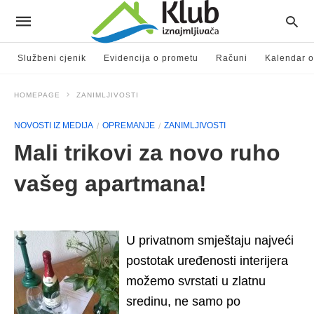
Službeni cjenik
Evidencija o prometu
Računi
Kalendar o
HOMEPAGE
ZANIMLJIVOSTI
NOVOSTI IZ MEDIJA
OPREMANJE
ZANIMLJIVOSTI
Mali trikovi za novo ruho
vašeg apartmana!
U privatnom smještaju najveći
postotak uređenosti interijera
možemo svrstati u zlatnu
sredinu, ne samo po